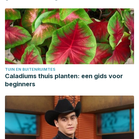
double blind placebo-controlled trial.
BMC Medicine
.
Febrero 2012. 10(14).
Zell M, Grundmann O. An orthomolecular approach to the
prevention and treatment of psychiatric disorders.
Advances in mind body medicine
. 2012. 26(2):14-28.
TUIN EN BUITENRUIMTES
Caladiums thuis planten: een gids voor
beginners