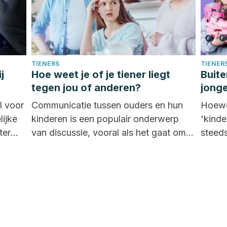
TIENERS
TIENER
j
Hoe weet je of je tiener liegt
Buite
tegen jou of anderen?
jonge
l voor
Communicatie tussen ouders en hun
Hoewel
lijke
kinderen is een populair onderwerp
'kinde
ter
van discussie, vooral als het gaat om
steed
leugens en bedrog...
buiten
jonge.