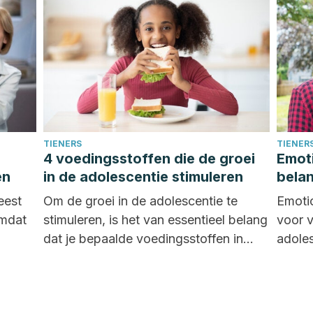
TIENERS
TIENER
4 voedingsstoffen die de groei
Emoti
en
in de adolescentie stimuleren
belan
eest
Om de groei in de adolescentie te
Emotio
omdat
stimuleren, is het van essentieel belang
voor 
dat je bepaalde voedingsstoffen in
adole
voldoende hoeveelheden...
hun so