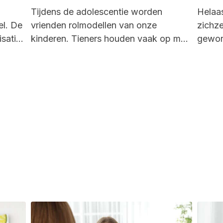
Tijdens de adolescentie worden
Helaas
el. De
vrienden rolmodellen van onze
zichz
satie)
kinderen. Tieners houden vaak op met
gewor
tadium
het observeren van hun ouders en...
gezins
overma