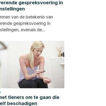
verende gespreksvoering in
nstellingen
ennen van de betekenis van
erende gespreksvoering in
stellingen, evenals de
ssingen en mogelijke voordelen
 is belangrijk voor...
S
et tieners om te gaan die
zelf beschadigen