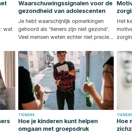
het
Waarschuwingssignalen voor de
Moti
gezondheid van adolescenten
zorgi
Je hebt waarschijnlijk opmerkingen
Het k
d: wat
gehoord als 'tieners zijn niet gezond'.
motiv
Veel mensen weten echter niet precies
zorgin
wat gezondheid is en...
toepa
ervan,
TIENERS
TIENER
ners
Hoe je kinderen kunt helpen
Hoe m
omgaan met groepsdruk
zich