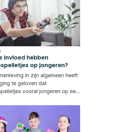
S
e invloed hebben
spelletjes op jongeren?
enleving in zijn algemeen heeft
ging te geloven dat
pelletjes vooral jongeren op een
eve manier beïnvloeden. Het...