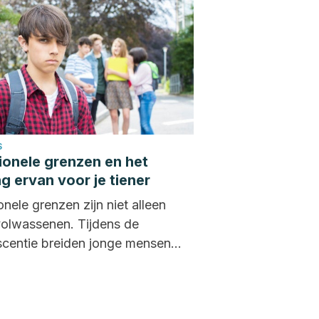
S
onele grenzen en het
g ervan voor je tiener
nele grenzen zijn niet alleen
volwassenen. Tijdens de
scentie breiden jonge mensen
ciale kring uit en wordt de...