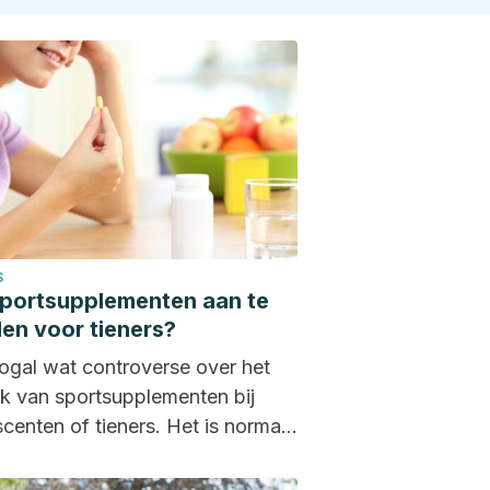
S
sportsupplementen aan te
en voor tieners?
nogal wat controverse over het
k van sportsupplementen bij
centen of tieners. Het is normaal
el jongeren...