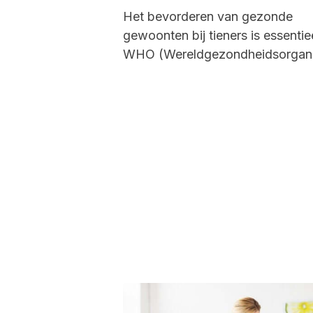
Het bevorderen van gezonde
gewoonten bij tieners is essentie
WHO (Wereldgezondheidsorgani
definieert adolescentie als het s
van een mensenleven...