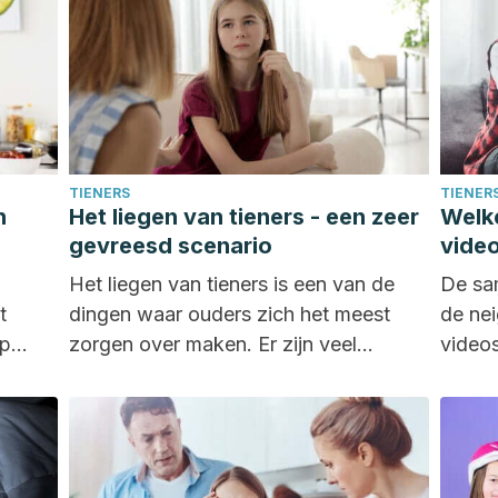
TIENERS
TIENER
n
Het liegen van tieners - een zeer
Welk
gevreesd scenario
video
Het liegen van tieners is een van de
De sam
t
dingen waar ouders zich het meest
de nei
op
zorgen over maken. Er zijn veel...
videos
negati