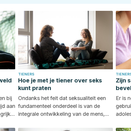
TIENERS
TIENER
weld
Hoe je met je tiener over seks
Zijn 
kunt praten
bevel
n bij
Ondanks het feit dat seksualiteit een
Er is 
ijd aan
fundamenteel onderdeel is van de
gebrui
grijk
integrale ontwikkeling van de mens,
adoles
weigeren veel ouders met...
dat ve