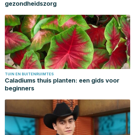
plasma/para-que-se-utiliza/
gezondheidszorg
Isabel Laura Campano-Pérez. (2018). Utilización del
recambio plasmático como herramienta terapéutica en la
práctica clínica. FARMACIA HOSPITALARIA, 1, 16–19.
https://doi.org/10.7399/fh.10845
TUIN EN BUITENRUIMTES
Caladiums thuis planten: een gids voor
beginners