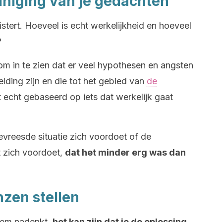
iniging van je gedachten
eistert. Hoeveel is echt werkelijkheid en hoeveel
?
n om in te zien dat er veel hypothesen en angsten
elding zijn en die tot het gebied van
de
t echt gebaseerd op iets dat werkelijk gaat
evreesde situatie zich voordoet of de
t zich voordoet,
dat het minder erg was dan
nzen stellen
eem nadenkt,
het kan zijn dat je de oplossing