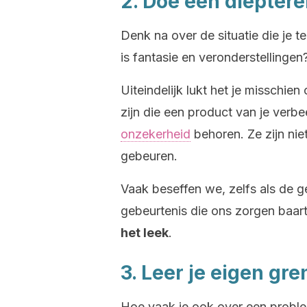
2. Doe een dieptere
Denk na over de situatie die je t
is fantasie en veronderstellingen
Uiteindelijk lukt het je misschie
zijn die een product van je verbe
onzekerheid
behoren. Ze zijn nie
gebeuren.
Vaak beseffen we, zelfs als de g
gebeurtenis die ons zorgen baar
het leek
.
3. Leer je eigen gre
Hoe vaak je ook over een probl