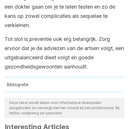
een dokter gaan om je te laten testen en zo de
kans op zowel complicaties als sequelae te
verkleinen.
Tot slot is preventie ook erg belangrijk. Zorg
ervoor dat je de adviezen van de artsen volgt, een
uitgebalanceerd dieet volgt en goede
gezondheidsgewoonten aanhoudt.
Bibliografie
Alle aangehaalde bronnen zijn grondig gecontroleerd door
ons team om hun kwaliteit, betrouwbaarheid, actualiteit en
Deze tekst wordt alleen voor informatieve doeleinden
aangeboden en vervangt niet het consult bij een professional. Bij
geldigheid te waarborgen. De bibliografie van dit artikel werd
twijfel, raadpleeg uw specialist.
beschouwd als betrouwbaar en wetenschappelijk nauwkeurig.
Interesting Articles
Instituto Nacional de Estadística. INE. Principales causas de