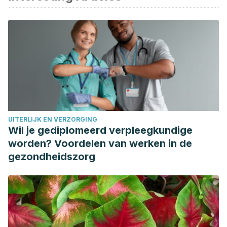
defunciones en España. 2015.
www.ine.es
febrero de 2019
Organización Mundial de la Salud. Neumonía 2020 May 2
Mandell LA, Wunderink RG, Anzueto A, et al. Infectious
Disease Society of American/ American Thoracic Society
consensus guidelines for the management of community
acquired pneumonia in adults. Clin Infect Dis. 2007; 44:S27-
72
Neill AM, Martin IR, Weir R, Anderson R, Chereshsky A,
UITERLIJK EN VERZORGING
Epton MJ, Jackson R, Schousboe M, Frampton C, Hutton S,
Wil je gediplomeerd verpleegkundige
Chambers ST, Town GI.Community acquired pneumonia:
worden? Voordelen van werken in de
aetiology and usefulness of severity criteria on admission.
gezondheidszorg
Thorax. 1996; 51: 1010-16
González-Romo F, Picazo JJ, García Rojas A. Consenso
sobre la vacunación anti-neumocócica en el adulto por
riesgo de edad y patología de base. Actualización 2017
Rev Esp Quimioter. 2017; 30(2):142-168.