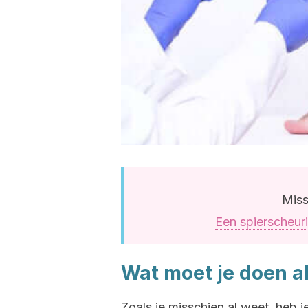
Miss
Een spierscheur
Wat moet je doen al
Zoals je misschien al weet, heb j