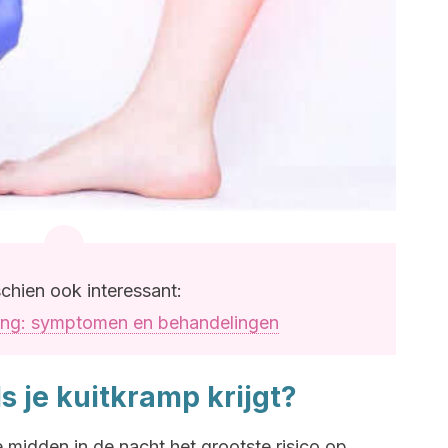
chien ook interessant:
ing: symptomen en behandelingen
s je kuitkramp krijgt?
e midden in de nacht het grootste risico op