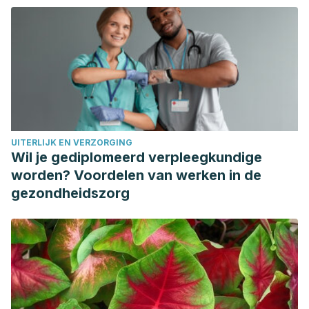
Universidad de Zaragoza). Disponible en:
https://www.aragon.es/documents/20127/674325/TESIS_IN
3634-899a-9f96-48e5c29b71c7
Beltrán, M. I. (2011). Tema 2. Tipos de plásticos, aditivación
y mezclado. Tecnología de los Polímeros. Disponible en:
https://rua.ua.es/dspace/
Cadavid, R. R. V. M. A. Horno microondas, su
UITERLIJK EN VERZORGING
funcionamiento, mitos y realidades, y una medida de la
Wil je gediplomeerd verpleegkundige
velocidad de la luz. Disponible en
worden? Voordelen van werken in de
https://www.researchgate.net/
gezondheidszorg
García, M. B., & Pedlowski, L. M. (2014).
Evaluación del
conocimiento del consumidor acerca de los riesgos
asociados al uso de recipientes plásticos durante el
calentamiento de alimentos
(Doctoral dissertation,
Universidad Argentina de la Empresa). Disponible en:
https://repositorio.uade.edu.ar/xmlui/handle/123456789/2458