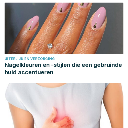
Disponible en [http://repositorio.uft.cl/]
(http://repositorio.uft.cl/handle/20.500.12254/874)_
UITERLIJK EN VERZORGING
Nagelkleuren en -stijlen die een gebruinde
huid accentueren