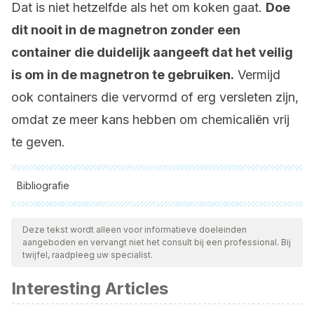
Dat is niet hetzelfde als het om koken gaat.
Doe
dit nooit in de magnetron zonder een
container die duidelijk aangeeft dat het veilig
is om in de magnetron te gebruiken.
Vermijd
ook containers die vervormd of erg versleten zijn,
omdat ze meer kans hebben om chemicaliën vrij
te geven.
Bibliografie
Alle aangehaalde bronnen zijn grondig gecontroleerd door
ons team om hun kwaliteit, betrouwbaarheid, actualiteit en
Deze tekst wordt alleen voor informatieve doeleinden
aangeboden en vervangt niet het consult bij een professional. Bij
geldigheid te waarborgen. De bibliografie van dit artikel werd
twijfel, raadpleeg uw specialist.
beschouwd als betrouwbaar en wetenschappelijk nauwkeurig.
Interesting Articles
Albino, D. A. (2001). Interacción envase-alimento en
aplicaciones de alta temperatura (Doctoral dissertation,