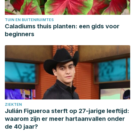
González Castro, M. I. (2006). Determinación de la
migración de monómeros y aditivos plásticos de envases
TUIN EN BUITENRUIMTES
alimentarios. Disponible en:
Caladiums thuis planten: een gids voor
https://digibug.ugr.es/bitstream/handle/10481/1005/16151422.p
beginners
sequence=1&isAllowed=y
Juan-García, A., Gallego, C., & Font, G. (2015). Toxicidad
del Bisfenol A: Revisión. Revista de Toxicología, 32(2),
144-160. Disponible en:
https://www.redalyc.org/pdf/919/91942717014.pdf
Muñoz Llancao, C., & Parker Wichelhaus, J. (2017).
Disruptores endocrinos: información general, efectos en el
organismo y su inclusión en contenedores plásticos
ZIEKTEN
reutilizables destinados al almacenaje de alimentos
Julián Figueroa sterft op 27-jarige leeftijd:
(Doctoral dissertation, Universidad Finis Terrae (Chile)
waarom zijn er meer hartaanvallen onder
Facultad de Medicina). Disponible en
de 40 jaar?
http://repositorio.uft.cl/ rae (Chile) Facultad de Medicina).