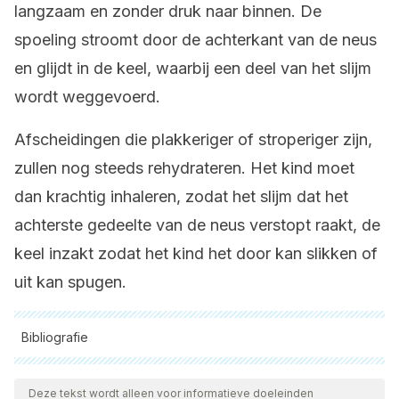
langzaam en zonder druk naar binnen. De
spoeling stroomt door de achterkant van de neus
en glijdt in de keel, waarbij een deel van het slijm
wordt weggevoerd.
Afscheidingen die plakkeriger of stroperiger zijn,
zullen nog steeds rehydrateren. Het kind moet
dan krachtig inhaleren, zodat het slijm dat het
achterste gedeelte van de neus verstopt raakt, de
keel inzakt zodat het kind het door kan slikken of
uit kan spugen.
Bibliografie
Alle aangehaalde bronnen zijn grondig gecontroleerd door
ons team om hun kwaliteit, betrouwbaarheid, actualiteit en
Deze tekst wordt alleen voor informatieve doeleinden