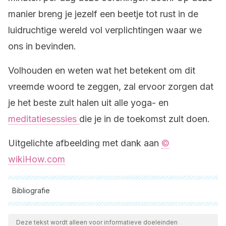
manier breng je jezelf een beetje tot rust in de
luidruchtige wereld vol verplichtingen waar we
ons in bevinden.
Volhouden en weten wat het betekent om dit
vreemde woord te zeggen, zal ervoor zorgen dat
je het beste zult halen uit alle yoga- en
meditatiesessies
die je in de toekomst zult doen.
Uitgelichte afbeelding met dank aan
©
wikiHow.com
Bibliografie
Alle aangehaalde bronnen zijn grondig gecontroleerd door
ons team om hun kwaliteit, betrouwbaarheid, actualiteit en
Deze tekst wordt alleen voor informatieve doeleinden