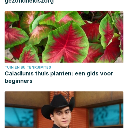
gezondheidszorg
Wong PY, Kitts DD. A comparison of the buttermilk solids
functional properties to nonfat dried milk, soy protein
isolate, dried egg white, and egg yolk powders. J Dairy
Sci. 2003 Mar;86(3):746-54. doi: 10.3168/jds.S0022-
0302(03)73655-8. PMID: 12703609.
Masaki H. Role of antioxidants in the skin: anti-aging
effects. J Dermatol Sci. 2010 May;58(2):85-90. doi:
10.1016/j.jdermsci.2010.03.003. Epub 2010 Mar 17. PMID:
TUIN EN BUITENRUIMTES
20399614.
Caladiums thuis planten: een gids voor
Algiert-Zielińska B, Mucha P, Rotsztejn H. Lactic and
beginners
lactobionic acids as typically moisturizing compounds. Int J
Dermatol. 2019 Mar;58(3):374-379. doi: 10.1111/ijd.14202.
Epub 2018 Sep 30. PMID: 30270529.
Smith WP. Epidermal and dermal effects of topical lactic
acid. J Am Acad Dermatol. 1996 Sep;35(3 Pt 1):388-91. doi:
10.1016/s0190-9622(96)90602-7. PMID: 8784274.