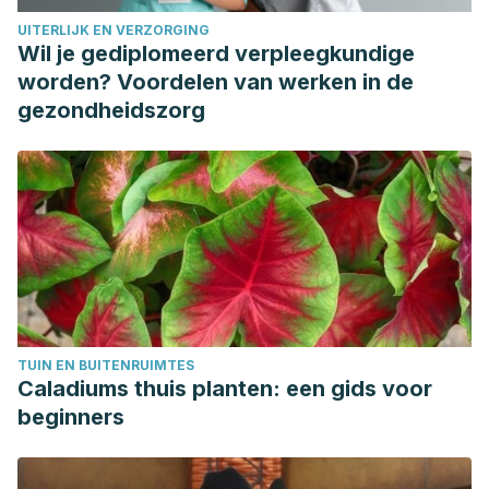
Dysfunction and Premature Ejaculation. European Urology.
UITERLIJK EN VERZORGING
https://doi.org/10.1016/j.eururo.2010.02.020
Wil je gediplomeerd verpleegkundige
worden? Voordelen van werken in de
gezondheidszorg
TUIN EN BUITENRUIMTES
Caladiums thuis planten: een gids voor
beginners