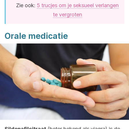
Zie ook:
5 trucjes om je seksueel verlangen
te vergroten
Orale medicatie
Sildenafilcitraat
(beter bekend als viagra) is de