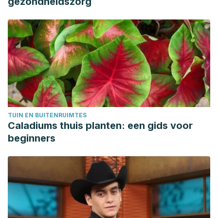
gezondheidszorg
iron absorption. Int J Vitam Nutr Res Suppl. 1989;30:103-8.
PMID: 2507689.
TUIN EN BUITENRUIMTES
Caladiums thuis planten: een gids voor
beginners