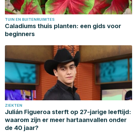
Bernstein, J. A., Ghosh, D., Levin, L. S., Zheng, S.,
Carmichael, W., Lummus, Z., & Bernstein, I. L. (2011, March).
TUIN EN BUITENRUIMTES
Cyanobacteria: an unrecognized ubiquitous sensitizing
Caladiums thuis planten: een gids voor
allergen?. In
Allergy & Asthma Proceedings
(Vol. 32, No. 2).
beginners
Ponce López, E. (2013). Superalimento para un mundo en
crisis: Spirulina a bajo costo.
Idesia (Arica)
,
31
(1), 135-139.
Jensen, Gitte S., et al. “Clinical safety of a high dose of
Phycocyanin-enriched aqueous extract from Arthrospira
(Spirulina) platensis: Results from a randomized, double-
blind, placebo-controlled study with a focus on
anticoagulant activity and platelet activation.”
Journal of
medicinal food
19.7 (2016): 645-653.
ZIEKTEN
Zaragozano, Jesús Fleta, and Jorge Fleta Asín. “Valoración
Julián Figueroa sterft op 27-jarige leeftijd:
nutricional y económica de la utilización de algas.”
Revista
waarom zijn er meer hartaanvallen onder
española de estudios agrosociales y pesqueros
253 (2019):
de 40 jaar?
37-64.