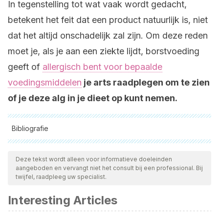
In tegenstelling tot wat vaak wordt gedacht,
betekent het feit dat een product natuurlijk is, niet
dat het altijd onschadelijk zal zijn. Om deze reden
moet je, als je aan een ziekte lijdt, borstvoeding
geeft of
allergisch bent voor bepaalde
voedingsmiddelen
je arts raadplegen om te zien
of je deze alg in je dieet op kunt nemen.
Bibliografie
Alle aangehaalde bronnen zijn grondig gecontroleerd door
ons team om hun kwaliteit, betrouwbaarheid, actualiteit en
Deze tekst wordt alleen voor informatieve doeleinden
aangeboden en vervangt niet het consult bij een professional. Bij
geldigheid te waarborgen. De bibliografie van dit artikel werd
twijfel, raadpleeg uw specialist.
beschouwd als betrouwbaar en wetenschappelijk nauwkeurig.
Interesting Articles
Chen, Y. Y., Chen, J. C., Tayag, C. M., Li, H. F., Putra, D. F.,
Kuo, Y. H., … & Chang, Y. H. (2016). Spirulina elicits the