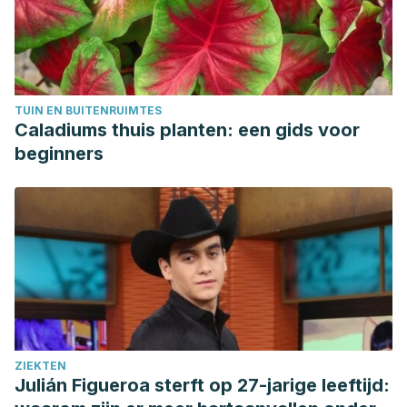
inflammation in the pathogenesis of acne and acne
scarring. Seminars in Cutaneous Medicine and Surgery,
24(2), 79–83. https://doi.org/10.1016/j.sder.2005.03.004
TUIN EN BUITENRUIMTES
Caladiums thuis planten: een gids voor
beginners
ZIEKTEN
Julián Figueroa sterft op 27-jarige leeftijd: