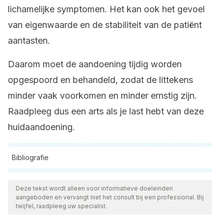
lichamelijke symptomen. Het kan ook het gevoel
van eigenwaarde en de stabiliteit van de patiënt
aantasten.
Daarom moet de aandoening tijdig worden
opgespoord en behandeld, zodat de littekens
minder vaak voorkomen en minder ernstig zijn.
Raadpleeg dus een arts als je last hebt van deze
huidaandoening.
Bibliografie
Alle aangehaalde bronnen zijn grondig gecontroleerd door
ons team om hun kwaliteit, betrouwbaarheid, actualiteit en
Deze tekst wordt alleen voor informatieve doeleinden
aangeboden en vervangt niet het consult bij een professional. Bij
geldigheid te waarborgen. De bibliografie van dit artikel werd
twijfel, raadpleeg uw specialist.
beschouwd als betrouwbaar en wetenschappelijk nauwkeurig.