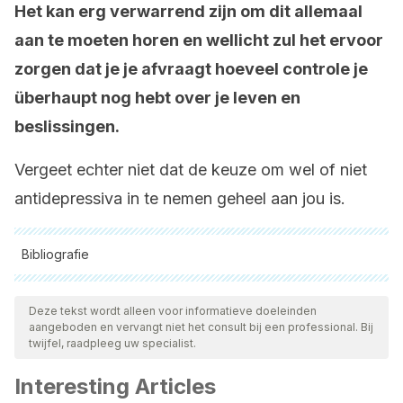
Het kan erg verwarrend zijn om dit allemaal
aan te moeten horen en wellicht zul het ervoor
zorgen dat je je afvraagt hoeveel controle je
überhaupt nog hebt over je leven en
beslissingen.
Vergeet echter niet dat de keuze om wel of niet
antidepressiva in te nemen geheel aan jou is.
Bibliografie
Alle aangehaalde bronnen zijn grondig gecontroleerd door
ons team om hun kwaliteit, betrouwbaarheid, actualiteit en
Deze tekst wordt alleen voor informatieve doeleinden
aangeboden en vervangt niet het consult bij een professional. Bij
geldigheid te waarborgen. De bibliografie van dit artikel werd
twijfel, raadpleeg uw specialist.
beschouwd als betrouwbaar en wetenschappelijk nauwkeurig.
Interesting Articles
Ayestaran Altuna, A., Caro Aragonés, I., Pascual Arce, B., &