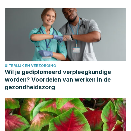
Aguas Compaired, M. Antidepresivos.
Revista
Multidisciplinar de Gerontologia
. 2005; 1 (03).
Heerlein, A. Tratamientos farmacológicos antidepresivos.
Revista Chilena de Neuro-Psiquiatria
. 2002.
DeBattista, C. Fármacos antidepresivos. In
Farmacología
básica y clínica
. McGrawHill. 2010; 1 (1): 521-540.
Henssler J, Heinz A, Brandt L, Bschor T. Antidepressant
Withdrawal and Rebound Phenomena. Dtsch Arztebl Int.
UITERLIJK EN VERZORGING
2019 May 17;116(20):355-361.
Wil je gediplomeerd verpleegkundige
Valuck RJ, Orton HD, Libby AM. Antidepressant
worden? Voordelen van werken in de
discontinuation and risk of suicide attempt: a retrospective,
gezondheidszorg
nested case-control study. J Clin Psychiatry. 2009
Aug;70(8):1069-77.