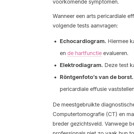
voorkomende symptomen.
Wanneer een arts pericardiale ef
volgende tests aanvragen:
Echocardiogram.
Hiermee kan
en
de hartfunctie
evalueren.
Elektrodiagram.
Deze test k
Röntgenfoto’s van de borst.
pericardiale effusie vaststellen
De meestgebruikte diagnostische
Computertomografie (CT) en mag
breder gezichtsveld. Vanwege b
professionals niet zo vaak hun t