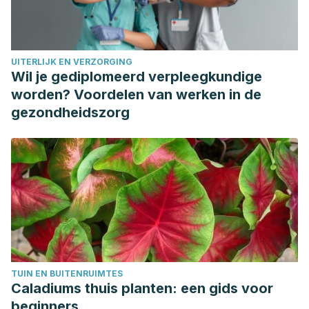
especialidad Josep Marinel, la, Roura, lo, Gesto Castromil,
R., Eduardo Carrasco Carrasco, A., Díaz Sánchez, S., Ana
Isabel González González, D., & Permanyer Barrier, J.
UITERLIJK EN VERZORGING
(n.d.).
Atención Primaria de Calidad Patología venosa
Wil je gediplomeerd verpleegkundige
Asesores en
. Disponible en:
worden? Voordelen van werken in de
https://www.cgcom.es/sites/default/files/guia_venosa.pdf
gezondheidszorg
Vázquez-Hernández, I., & Acevedo-Peña, M. (2016).
Prevalencia de insuficiencia venosa periférica en el
personal de enfermería PALABRAS CLAVE.
Enfermería
Universitaria
,
13
(3), 166–170. Disponible en:
http://www.scielo.org.mx/pdf/eu/v13n3/1665-7063-eu-13-
03-00166.pdf
Salud, S. A. de. (n.d.).
Tabla 2. Recomendaciones
cardiosaludables | Servicio Andaluz de Salud
. Retrieved
TUIN EN BUITENRUIMTES
April 9, 2020, from
Caladiums thuis planten: een gids voor
https://www.sspa.juntadeandalucia.es/servicioandaluzdesalud
beginners