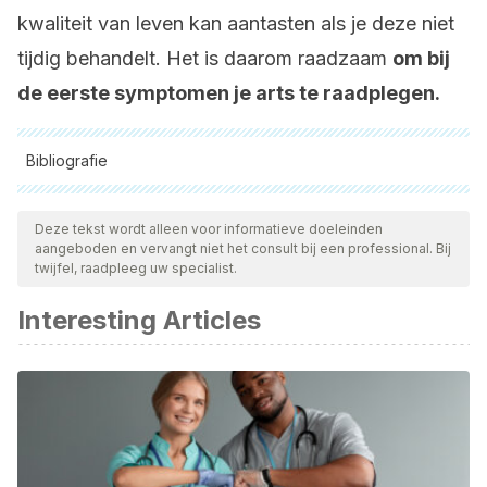
kwaliteit van leven kan aantasten als je deze niet
tijdig behandelt. Het is daarom raadzaam
om bij
de eerste symptomen je arts te raadplegen.
Bibliografie
Alle aangehaalde bronnen zijn grondig gecontroleerd door
ons team om hun kwaliteit, betrouwbaarheid, actualiteit en
Deze tekst wordt alleen voor informatieve doeleinden
aangeboden en vervangt niet het consult bij een professional. Bij
geldigheid te waarborgen. De bibliografie van dit artikel werd
twijfel, raadpleeg uw specialist.
beschouwd als betrouwbaar en wetenschappelijk nauwkeurig.
Interesting Articles
SEFAC. Sociedad Española de farmacia comunitaria (2017).
Guía practica para prevenir y tratar el síndrome de piernas
cansadas. Disponible en:
https://www.sefac.org/sites/default/files/2017-
11/Sind__piernas_cansadas.pdf
Francisco Toquero de la Torre, C., Zarco Rodríguez, J.,