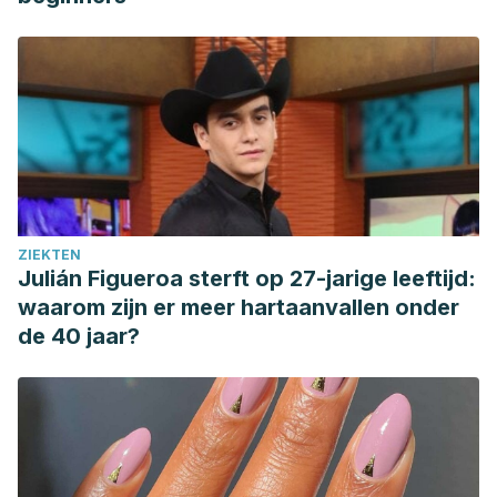
de-servicios/atencion-primaria/v-anexos/1-tablas/tabla-2-
recomendaciones-cardiosaludables
ZIEKTEN
Julián Figueroa sterft op 27-jarige leeftijd:
waarom zijn er meer hartaanvallen onder
de 40 jaar?