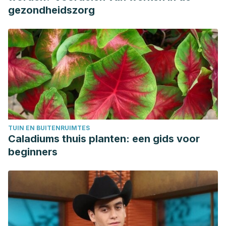
sistemática. Rehabil. integral (Impr.), 12(2), 66-74.
gezondheidszorg
Mateo-Sierra, O., Gutiérrez, F.A., Fernández-Carballal, C.,
Pinilla, D., Mosqueira, B., Iza, B., & Carrillo, R.. (2005).
Mutismo acinético relacionado con hidrocefalia y cirugía
cerebelosa tratado con bromocriptina y efedrina: revisión
fisiopatológica. Neurocirugía, 16(2), 134-141. Recuperado
en 26 de abril de 2019, de http://scielo.isciii.es/scielo.php?
script=sci_arttext&pid=S1130-
14732005000200005&lng=es&tlng=es.
TUIN EN BUITENRUIMTES
Rodrigo Agudo, J. L., Valdés Mas, M., Vargas Acosta, A. M.,
Caladiums thuis planten: een gids voor
Ortiz Sánchez, M. L., Gil del Castillo, M. L., Carballo Álvarez,
beginners
L. F., & Pons Miñano, J. A.. (2008). Presentación clínica,
diagnóstico y evolución a largo plazo en 29 pacientes con
enfermedad de Wilson. Revista Española de
Enfermedades Digestivas, 100(8), 456-461. Recuperado
en 26 de abril de 2019, de http://scielo.isciii.es/scielo.php?