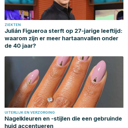
script=sci_arttext&pid=S1130-
01082008000800002&lng=es&tlng=es.
ZIEKTEN
Julián Figueroa sterft op 27-jarige leeftijd:
waarom zijn er meer hartaanvallen onder
de 40 jaar?
UITERLIJK EN VERZORGING
Nagelkleuren en -stijlen die een gebruinde
huid accentueren