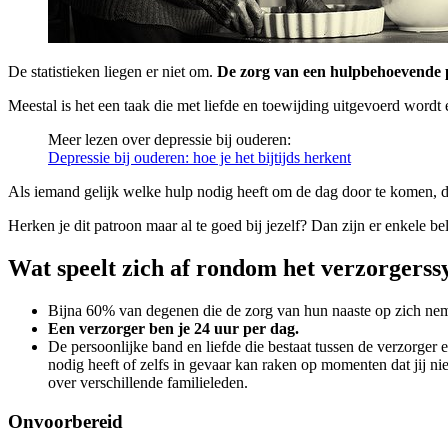
De statistieken liegen er niet om.
De zorg van een hulpbehoevende pe
Meestal is het een taak die met liefde en toewijding uitgevoerd wordt e
Meer lezen over depressie bij ouderen:
Depressie bij ouderen: hoe je het bijtijds herkent
Als iemand gelijk welke hulp nodig heeft om de dag door te komen, da
Herken je dit patroon maar al te goed bij jezelf? Dan zijn er enkele bel
Wat speelt zich af rondom het verzorgers
Bijna 60% van degenen die de zorg van hun naaste op zich nemen,
Een verzorger ben je 24 uur per dag.
De persoonlijke band en liefde die bestaat tussen de verzorge
nodig heeft of zelfs in gevaar kan raken op momenten dat jij ni
over verschillende familieleden.
Onvoorbereid