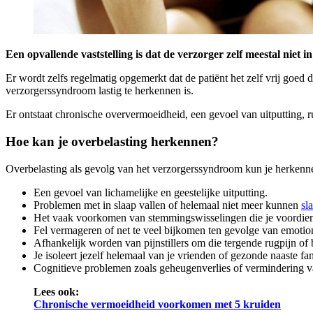
Een opvallende vaststelling is dat de verzorger zelf meestal niet i
Er wordt zelfs regelmatig opgemerkt dat de patiënt het zelf vrij goed d
verzorgerssyndroom lastig te herkennen is.
Er ontstaat chronische oververmoeidheid, een gevoel van uitputting, ru
Hoe kan je overbelasting herkennen?
Overbelasting als gevolg van het verzorgerssyndroom kun je herken
Een gevoel van lichamelijke en geestelijke uitputting.
Problemen met in slaap vallen of helemaal niet meer kunnen
sl
Het vaak voorkomen van stemmingswisselingen die je voordien
Fel vermageren of net te veel bijkomen ten gevolge van emotion
Afhankelijk worden van pijnstillers om die tergende rugpijn of
Je isoleert jezelf helemaal van je vrienden of gezonde naaste fam
Cognitieve problemen zoals geheugenverlies of vermindering v
Lees ook:
Chronische vermoeidheid voorkomen met 5 kruiden