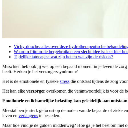
Vichy-douche: alles over deze hydrotherapeutische behandelin
Waarom frituurolie hergebruiken een slecht idee is: leer hier hoe
Tijdelijke tatoeages: wat zijn het en wat zijn de risico's?
Misschien heb ook jij wel op een bepaald moment in je leven de zorg 
heeft. Herken je het verzorgerssyndroom?
Het is de emotionele en fysieke
stress
die ontstaat tijdens de zorg vo
Het kan elke
verzorger
overkomen die verantwoordelijk is voor de be
Emotionele en lichamelijke belasting kan geleidelijk aan ontstaan
Meestal ben je sterk gefocust op de noden van de bejaarde of zieke en
leven en
verlangens
te besteden.
Maar hoe vind je de gulden middenweg? Hoe ga je het best om met de