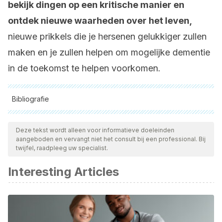
bekijk dingen op een kritische manier en
ontdek nieuwe waarheden over het leven,
nieuwe prikkels die je hersenen gelukkiger zullen
maken en je zullen helpen om mogelijke dementie
in de toekomst te helpen voorkomen.
Bibliografie
Alle aangehaalde bronnen zijn grondig gecontroleerd door
ons team om hun kwaliteit, betrouwbaarheid, actualiteit en
Deze tekst wordt alleen voor informatieve doeleinden
aangeboden en vervangt niet het consult bij een professional. Bij
geldigheid te waarborgen. De bibliografie van dit artikel werd
twijfel, raadpleeg uw specialist.
beschouwd als betrouwbaar en wetenschappelijk nauwkeurig.
Interesting Articles
Blondell, S. J., Hammersley-Mather, R., & Veerman, J. L.
(2014). Does physical activity prevent cognitive decline
and dementia?: A systematic review and meta-analysis of
longitudinal studies. BMC Public Health.