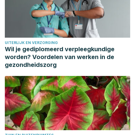
https://doi.org/10.1186/1471-2458-14-510
Cole, G. M., & Frautschy, S. A. (2010). DHA May Prevent
Age-Related Dementia. Journal of Nutrition.
https://doi.org/10.3945/jn.109.113910
Livingston, G., Sommerlad, A., Orgeta, V., Costafreda, S. G.,
UITERLIJK EN VERZORGING
Huntley, J., Ames, D., … Mukadam, N. (2017). Dementia
Wil je gediplomeerd verpleegkundige
prevention, intervention, and care. The Lancet.
worden? Voordelen van werken in de
https://doi.org/10.1016/S0140-6736(17)31363-6
gezondheidszorg