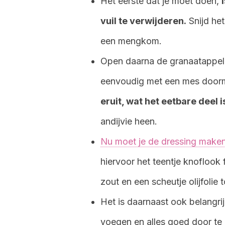
Het eerste dat je moet doen,
vuil te verwijderen.
Snijd het
een mengkom.
Open daarna de granaatappel. 
eenvoudig met een mes door
eruit, wat het eetbare deel i
andijvie heen.
Nu moet je de dressing make
hiervoor het teentje knoflook 
zout en een scheutje olijfolie t
Het is daarnaast ook belangrij
voegen en alles goed door te r