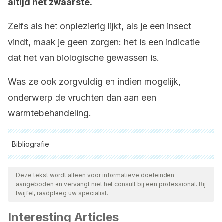
altijd het zwaarste.
Zelfs als het onplezierig lijkt, als je een insect
vindt, maak je geen zorgen: het is een indicatie
dat het van biologische gewassen is.
Was ze ook zorgvuldig en indien mogelijk,
onderwerp de vruchten dan aan een
warmtebehandeling.
Bibliografie
Alle aangehaalde bronnen zijn grondig gecontroleerd door
ons team om hun kwaliteit, betrouwbaarheid, actualiteit en
Deze tekst wordt alleen voor informatieve doeleinden
aangeboden en vervangt niet het consult bij een professional. Bij
geldigheid te waarborgen. De bibliografie van dit artikel werd
twijfel, raadpleeg uw specialist.
beschouwd als betrouwbaar en wetenschappelijk nauwkeurig.
Interesting Articles
Cómo elegir verduras y frutas. (n.d.). Retrieved from