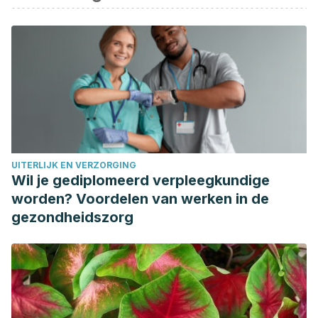
https://www.profeco.gob.mx/educ_div/como-escoger-
frutas-y-verduras.pdf
Pesticidas. (n.d.). Retrieved from
https://medlineplus.gov/spanish/pesticides.html
Vuelve el uso de la parafina, ¿qué es y para qué se utiliza?
(n.d.). Retrieved December 28, 2018, from
https://www.consalud.es/estetic/bienestar/vuelve-el-uso-
de-la-parafina-que-es-y-para-que-se-
UITERLIJK EN VERZORGING
utiliza_30283_102.html
Wil je gediplomeerd verpleegkundige
Aecosan – Agencia Española de Consumo, Seguridad
worden? Voordelen van werken in de
Alimentaria y Nutrición. (n.d.). Retrieved December 28,
gezondheidszorg
2018, from
http://www.aecosan.msssi.gob.es/AECOSAN/web/seguridad_alim
Wohl, L. H. (2006). NitrateSP.06.pm7. Retrieved from
https://cchealth.org/eh/small-
water/pdf/nitrate_fact_sheet_pww_es.pdf