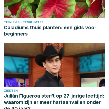
¿Qué son los pesticidas? (n.d.). Retrieved from
www.ncbi.nlm.nih.gov/
TUIN EN BUITENRUIMTES
Caladiums thuis planten: een gids voor
beginners
ZIEKTEN
Julián Figueroa sterft op 27-jarige leeftijd:
waarom zijn er meer hartaanvallen onder
de 40 jaar?