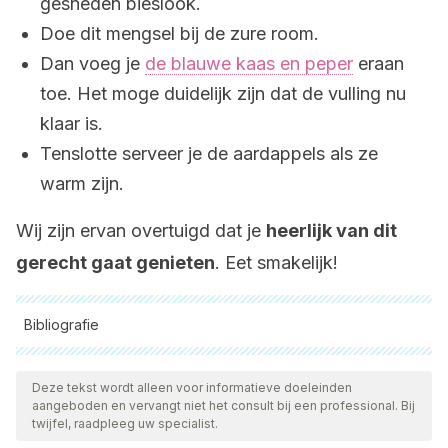
gesneden bieslook.
Doe dit mengsel bij de zure room.
Dan voeg je
de blauwe kaas en peper
eraan
toe. Het moge duidelijk zijn dat de vulling nu
klaar is.
Tenslotte serveer je de aardappels als ze
warm zijn.
Wij zijn ervan overtuigd dat je
heerlijk van dit
gerecht gaat genieten
. Eet smakelijk!
Bibliografie
Alle aangehaalde bronnen zijn grondig gecontroleerd door
ons team om hun kwaliteit, betrouwbaarheid, actualiteit en
Deze tekst wordt alleen voor informatieve doeleinden
aangeboden en vervangt niet het consult bij een professional. Bij
geldigheid te waarborgen. De bibliografie van dit artikel werd
twijfel, raadpleeg uw specialist.
beschouwd als betrouwbaar en wetenschappelijk nauwkeurig.