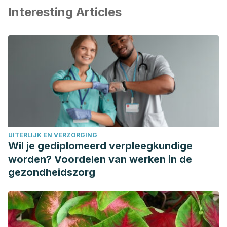
Interesting Articles
Food Data Central. U. S. Department of Agriculture. (28 de
octubre de 2022).
Potatoes, gold, without skin, raw
.
Consultado el 18 de julio de
2023.
https://fdc.nal.usda.gov/fdc-app.html#/food-
details/2346403/nutrients
Robertson, T. M., Alzaabi, A. Z., Robertson, M. D., &
Fielding, B. A. (2018). Starchy Carbohydrates in a Healthy
Diet: The Role of the Humble Potato.
Nutrients
. 10 (11):
1764.
UITERLIJK EN VERZORGING
https://www.ncbi.nlm.nih.gov/pmc/articles/PMC6267054/
Wil je gediplomeerd verpleegkundige
worden? Voordelen van werken in de
gezondheidszorg