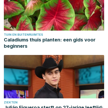
TUIN EN BUITENRUIMTES
Caladiums thuis planten: een gids voor
beginners
ZIEKTEN
Julián Figueroa sterft op 27-jarige leeftijd: