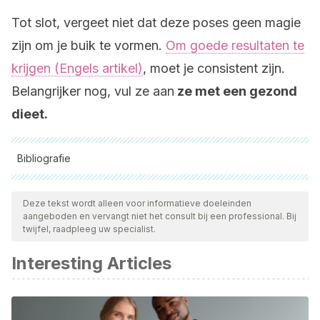
Tot slot, vergeet niet dat deze poses geen magie
zijn om je buik te vormen.
Om goede resultaten te
krijgen (Engels artikel)
, moet je consistent zijn.
Belangrijker nog, vul ze aan
ze met een gezond
dieet.
Bibliografie
Alle aangehaalde bronnen zijn grondig gecontroleerd door
ons team om hun kwaliteit, betrouwbaarheid, actualiteit en
Deze tekst wordt alleen voor informatieve doeleinden
aangeboden en vervangt niet het consult bij een professional. Bij
geldigheid te waarborgen. De bibliografie van dit artikel werd
twijfel, raadpleeg uw specialist.
beschouwd als betrouwbaar en wetenschappelijk nauwkeurig.
Interesting Articles
Vivian López González; Alejandro Díaz Páez (1998).
Efectos del Hatha-Yoga sobre la salud: Parte I (Cuba).
https://www.researchgate.net/publication/262478450_Efectos