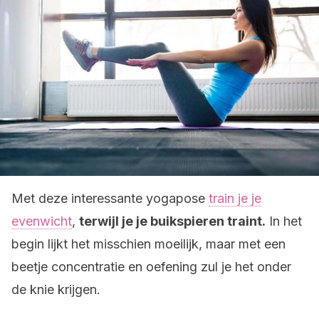
Met deze interessante yogapose
train je je
evenwicht
,
terwijl je je buikspieren traint.
In het
begin lijkt het misschien moeilijk, maar met een
beetje concentratie en oefening zul je het onder
de knie krijgen.