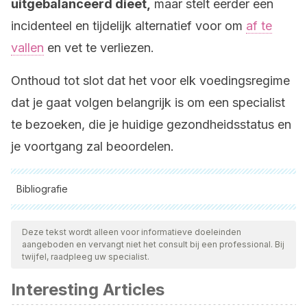
uitgebalanceerd dieet,
maar stelt eerder een
incidenteel en tijdelijk alternatief voor om
af te
vallen
en vet te verliezen.
Onthoud tot slot dat het voor elk voedingsregime
dat je gaat volgen belangrijk is om een specialist
te bezoeken, die je huidige gezondheidsstatus en
je voortgang zal beoordelen.
Bibliografie
Alle aangehaalde bronnen zijn grondig gecontroleerd door
ons team om hun kwaliteit, betrouwbaarheid, actualiteit en
Deze tekst wordt alleen voor informatieve doeleinden
aangeboden en vervangt niet het consult bij een professional. Bij
geldigheid te waarborgen. De bibliografie van dit artikel werd
twijfel, raadpleeg uw specialist.
beschouwd als betrouwbaar en wetenschappelijk nauwkeurig.
Interesting Articles
Krilanovich, N. J. (2007). Benefits of ketogenic diets [1].