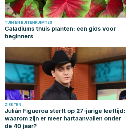
Khoursheed MA, et al. Long-term effects of a ketogenic
diet in obese patients. Exp Clin Cardiol. 2004; 9(3): 200–
205.
TUIN EN BUITENRUIMTES
Ting R, Dugré N, Allan GM, Lindblad AJ. Ketogenic diet for
Caladiums thuis planten: een gids voor
weight loss.
Can Fam Physician
. 2018;64(12):906.
beginners
ZIEKTEN
Julián Figueroa sterft op 27-jarige leeftijd:
waarom zijn er meer hartaanvallen onder
de 40 jaar?