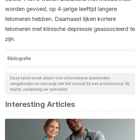
worden gevoed, op 4-jarige leeftijd langere
telomeren hebben. Daarnaast lijken kortere
telomeren met klinische depressie geassocieerd te
zijn.
Bibliografie
Alle aangehaalde bronnen zijn grondig gecontroleerd door
ons team om hun kwaliteit, betrouwbaarheid, actualiteit en
Deze tekst wordt alleen voor informatieve doeleinden
aangeboden en vervangt niet het consult bij een professional. Bij
geldigheid te waarborgen. De bibliografie van dit artikel werd
twijfel, raadpleeg uw specialist.
beschouwd als betrouwbaar en wetenschappelijk nauwkeurig.
Interesting Articles
Hernández Fernández, R. A. (1999). Telómeros y telomerasas.
Revista Cubana de Investigaciones Biomédicas, 18(2), 121-129.