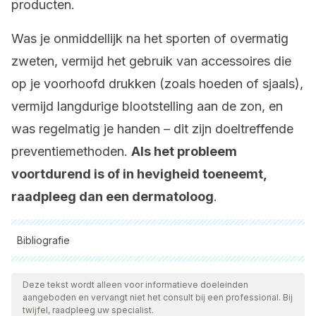
producten.
Was je onmiddellijk na het sporten of overmatig
zweten, vermijd het gebruik van accessoires die
op je voorhoofd drukken (zoals hoeden of sjaals),
vermijd langdurige blootstelling aan de zon, en
was regelmatig je handen – dit zijn doeltreffende
preventiemethoden.
Als het probleem
voortdurend is of in hevigheid toeneemt,
raadpleeg dan een dermatoloog
.
Bibliografie
Alle aangehaalde bronnen zijn grondig gecontroleerd door
ons team om hun kwaliteit, betrouwbaarheid, actualiteit en
Deze tekst wordt alleen voor informatieve doeleinden
aangeboden en vervangt niet het consult bij een professional. Bij
geldigheid te waarborgen. De bibliografie van dit artikel werd
twijfel, raadpleeg uw specialist.