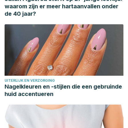
vulgaris: diagnosis and treatment.
American family
waarom zijn er meer hartaanvallen onder
physician
,
100
(8), 475-484.
de 40 jaar?
https://pubmed.ncbi.nlm.nih.gov/31613567/
Sutaria, A. H., Masood, S., Schlessinger, J. (2023). Acne
vulgaris.
StatPearls.
https://www.ncbi.nlm.nih.gov/books/NBK459173/
UITERLIJK EN VERZORGING
Nagelkleuren en -stijlen die een gebruinde
huid accentueren