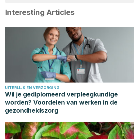
beschouwd als betrouwbaar en wetenschappelijk nauwkeurig.
Interesting Articles
Argote, A., Mora, Ó. E., González, L. C., Zapata, J. M., Uribe,
D. (2014). Aspectos fisiopatológicos del acné.
Revista de la
Asociación Colombiana de Dermatología y Cirugía
Dermatológica
,
22
(3), 200-206.
https://revista.asocolderma.org.co/index.php/asocolderma/art
Bagatin, E., Costa, C. (2020). The use of isotretinoin for
acne–an update on optimal dosing, surveillance, and
adverse effects.
Expert Review of Clinical
Pharmacology
,
13
(8), 885-897.
UITERLIJK EN VERZORGING
https://pubmed.ncbi.nlm.nih.gov/32744074/
Wil je gediplomeerd verpleegkundige
Dall’Oglio, F., Nasca, M. R., Fiorentini, F., Micali, G. (2021).
worden? Voordelen van werken in de
Diet and acne: review of the evidence from 2009 to 2020.
gezondheidszorg
International Journal of Dermatology
,
60
(6), 672-685.
https://pubmed.ncbi.nlm.nih.gov/33462816/
Institute for Quality and Efficiency in Health Care [IQWiG].