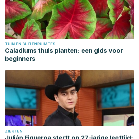
(2013).
Skin care for acne-prone skin
. Consultado el 15 de
junio de 2023.
https://www.ncbi.nlm.nih.gov/books/NBK279208/
Kurokawa, I., Nakase, K. (2020). Recent advances in
understanding and managing acne.
F1000Research
,
9,
792.
TUIN EN BUITENRUIMTES
https://www.ncbi.nlm.nih.gov/pmc/articles/PMC7391011/
Caladiums thuis planten: een gids voor
Leung, A. K., Barankin, B., Lam, J. M., Leong, K. F., Hon, K. L.
beginners
(2021). Dermatology: how to manage acne vulgaris.
Drugs
in context
,
10
.
https://www.ncbi.nlm.nih.gov/pmc/articles/PMC8510514/
Lu, J., Cong, T., Wen, X., Li, X., Du, D., He, G., Jiang, X.
(2019). Salicylic acid treats acne vulgaris by suppressing
AMPK/SREBP 1 pathway in sebocytes.
Experimental
dermatology
,
28
(7), 786-794.
https://pubmed.ncbi.nlm.nih.gov/30972839/
ZIEKTEN
Ogé, L. K., Broussard, A., Marshall, M. D. (2019). Acne
Julián Figueroa sterft op 27-jarige leeftijd: