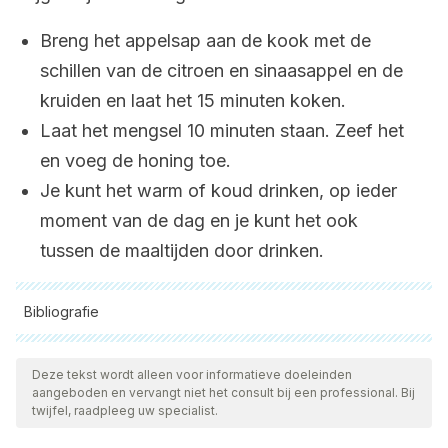
Breng het appelsap aan de kook met de
schillen van de citroen en sinaasappel en de
kruiden en laat het 15 minuten koken.
Laat het mengsel 10 minuten staan. Zeef het
en voeg de honing toe.
Je kunt het warm of koud drinken, op ieder
moment van de dag en je kunt het ook
tussen de maaltijden door drinken.
Bibliografie
Alle aangehaalde bronnen zijn grondig gecontroleerd door
ons team om hun kwaliteit, betrouwbaarheid, actualiteit en
Deze tekst wordt alleen voor informatieve doeleinden
aangeboden en vervangt niet het consult bij een professional. Bij
geldigheid te waarborgen. De bibliografie van dit artikel werd
twijfel, raadpleeg uw specialist.
beschouwd als betrouwbaar en wetenschappelijk nauwkeurig.