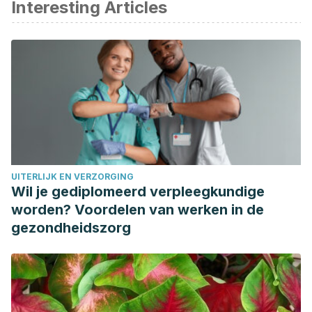
Interesting Articles
Caballero-Gutiérrez Lidia, Gonzáles Gustavo F. Alimentos
con efecto anti-inflamatorio. Acta méd. peruana [Internet].
2016 Ene [citado 2018 Dic 07] ; 33( 1 ): 50-64.
Disponible en:
http://www.scielo.org.pe/scielo.php?
script=sci_arttext&
;pid=S1728-
59172016000100009&lng=es.
Ordoñez-Gómez, E.S, Reátegui-Díaz, D, & Villanueva-
Tiburcio, J.E. (2018). Polifenoles totales y capacidad
antioxidante en cáscara y hojas de doce cítricos.
Scientia
UITERLIJK EN VERZORGING
Agropecuaria
,
9
(1), 113-
Wil je gediplomeerd verpleegkundige
121.
https://dx.doi.org/10.17268/sci.agropecu.2018.01.12
worden? Voordelen van werken in de
Ruchi Badoni Semwal, Deepak Kumar Semwal, Sandra
gezondheidszorg
Combrinck, Alvaro M. Viljoen,
Gingerols and shogaols: Important nutraceutical principles
from ginger, Phytochemistry, Volume 117, 2015, Pages 554-
568, ISSN 0031-9422,