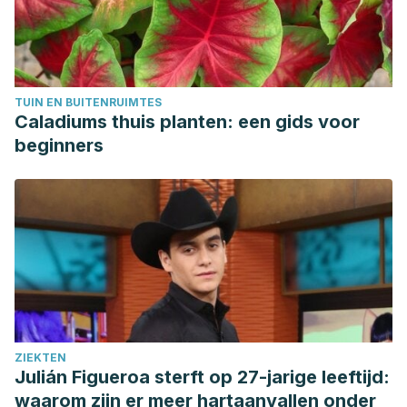
https://doi.org/10.1016/j.phytochem.2015.07.012.
(
http://www.sciencedirect.com/science/article/pii/S0031942
Benzie IFF, Wachtel-Galor S, editors., Bode, A. M., & Dong,
Z. (2011). Herbal Medicine: Biomolecular and Clinical
TUIN EN BUITENRUIMTES
Aspects. 2nd edition.The Amazing and Mighty Ginger.
Caladiums thuis planten: een gids voor
chapter 7 the amazing and mighty ginger. In Herbal
beginners
Medicine: Biomolecular and Clinical Aspects.
O’Neil, C. E., Nicklas, T. A., Rampersaud, G. C., & Fulgoni, V.
L. (2012). 100% Orange juice consumption is associated
with better diet quality, improved nutrient adequacy,
decreased risk for obesity, and improved biomarkers of
health in adults: National Health and Nutrition Examination
Survey, 2003-2006. Nutrition Journal.
https://doi.org/10.1186/1475-2891-11-107
ZIEKTEN
Boyer, J., & Liu, R. H. (2004). Apple phytochemicals and
Julián Figueroa sterft op 27-jarige leeftijd:
their health benefits. Nutrition Journal.
waarom zijn er meer hartaanvallen onder