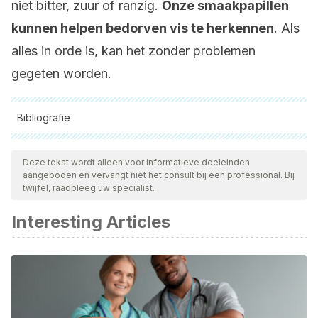
niet bitter, zuur of ranzig.
Onze smaakpapillen
kunnen helpen bedorven vis te herkennen
. Als
alles in orde is, kan het zonder problemen
gegeten worden.
Bibliografie
Alle aangehaalde bronnen zijn grondig gecontroleerd door
ons team om hun kwaliteit, betrouwbaarheid, actualiteit en
Deze tekst wordt alleen voor informatieve doeleinden
aangeboden en vervangt niet het consult bij een professional. Bij
geldigheid te waarborgen. De bibliografie van dit artikel werd
twijfel, raadpleeg uw specialist.
beschouwd als betrouwbaar en wetenschappelijk nauwkeurig.
Interesting Articles
Organización de Consumidores y Usuarios (2021).
Pescado: consejos para la compra. Consultado el 26 de
enero de 2023:
https://www.ocu.org/alimentacion/alimentos/informe/guia-
de-compra-de-pescado501684