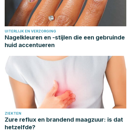
el 26 de enero de 2023: https://www.fsis.usda.gov/food-
safety/safe-food-handling-and-preparation/food-safety-
basics/freezing-and-food-safety
UITERLIJK EN VERZORGING
Nagelkleuren en -stijlen die een gebruinde
huid accentueren
ZIEKTEN
Zure reflux en brandend maagzuur: is dat
hetzelfde?