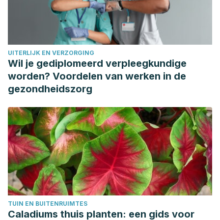
Organización de las Naciones Unidas para la Alimentación
y la Agricultura (1999). Evaluación de la calidad del
pescado. El Pescado fresco: su calidad y cambios de su
calidad. Colección FAO: Pesca. Recuperado de:
UITERLIJK EN VERZORGING
https://www.fao.org/3/V7180S/v7180s00.htm#Contents
Wil je gediplomeerd verpleegkundige
Organización de las Naciones Unidas para la Alimentación
worden? Voordelen van werken in de
y la Agricultura (2005). Fish handling marketing and
gezondheidszorg
distribution. Brackishwater aquaculture development and
training project. Department of Natural Resources. Republic
of the Philippines. Recuperado de:
https://www.fao.org/3/AC061E/AC061E00.htm
Shawyer M, Medina Pizzali A (2005). Introducción. En El
uso de hielo en pequeñas embarcaciones de pesca. FAO
Documento Técnico de Pesca. Recuperado
dehttps://www.fao.org/3/y5013s/y5013s00.htm#Contents
TUIN EN BUITENRUIMTES
U.S. Food and Drug Administration (2022). Selecting and
Caladiums thuis planten: een gids voor