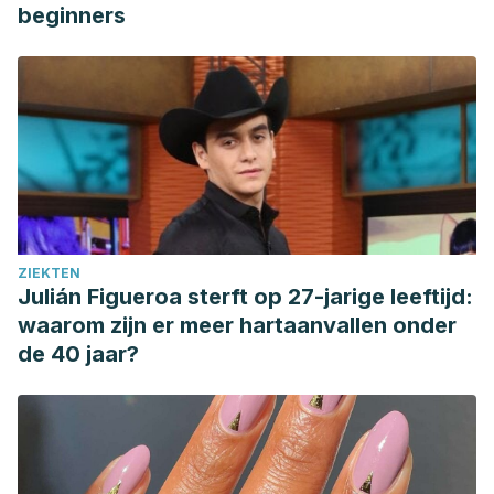
serving fresh and frozen food safely. Consultado el 26 de
beginners
enero de 2023: https://www.fda.gov/food/buy-store-serve-
safe-food/selecting-and-serving-fresh-and-frozen-
seafood-safely
U. S. Food and Drug Administration (2018). Tabla de
almacenamiento en refrigerados y congelador. Consultado
el 26 de enero de 2023:
https://www.fda.gov/media/76116/download
U. S. Food and Drug Administration (2018). Carne de res,
ZIEKTEN
pollo, pescado y mariscos. De seguridad alimentaria para
Julián Figueroa sterft op 27-jarige leeftijd:
futuras mamás. Consultado el 26 de enero de 2023:
waarom zijn er meer hartaanvallen onder
https://www.fda.gov/food/people-risk-foodborne-
de 40 jaar?
illness/carne-de-res-pollo-pescados-y-mariscos-de-
seguridad-alimentaria-para-futuras-mamas
U. S. Department of Agriculture. (2013) Food Safety and
Inspection Service. Freezing and food safety. Consultado