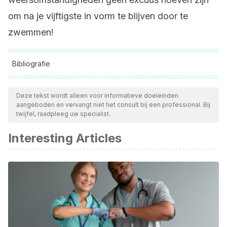
om na je vijftigste in vorm te blijven door te
zwemmen!
Bibliografie
Alle aangehaalde bronnen zijn grondig gecontroleerd door
ons team om hun kwaliteit, betrouwbaarheid, actualiteit en
Deze tekst wordt alleen voor informatieve doeleinden
aangeboden en vervangt niet het consult bij een professional. Bij
geldigheid te waarborgen. De bibliografie van dit artikel werd
twijfel, raadpleeg uw specialist.
beschouwd als betrouwbaar en wetenschappelijk nauwkeurig.
Interesting Articles
Bourdieu, P. (2002). La “juventud” no es más que una
palabra· ~. In Sociología y cultura.
Caracuel, J. C., & Arbinaga, F. (2010). Repercusión del
ejercicio físico sobre la salud. Apuntes de Psicología.
Taguenca, J. A. (2009). El Concepto de Juventud. Revista
Mexicana de Sociología.
https://doi.org/10.2307/3538491