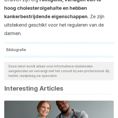
hoog cholesterolgehalte en hebben
kankerbestrijdende eigenschappen
. Ze zijn
uitstekend geschikt voor het reguleren van de
darmen.
Bibliografie
Alle aangehaalde bronnen zijn grondig gecontroleerd door
ons team om hun kwaliteit, betrouwbaarheid, actualiteit en
Deze tekst wordt alleen voor informatieve doeleinden
aangeboden en vervangt niet het consult bij een professional. Bij
geldigheid te waarborgen. De bibliografie van dit artikel werd
twijfel, raadpleeg uw specialist.
beschouwd als betrouwbaar en wetenschappelijk nauwkeurig.
Interesting Articles
Nutrición. (2017).
Archivos de Bronconeumologia
.
https://doi.org/10.1016/S0300-2896(17)30365-4.
Harvey, R. (2011). Vitaminas. In
Bioquímica
.
https://doi.org/10.15713/ins.mmj.3.
Carcamo, G. I., & Mena, C. P. (2006). Alimentación