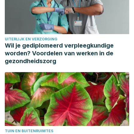
saludable.
Horizontes Educacionales
.
https://doi.org/10.1002/14651858.CD000371.pub6.
Porto Andión, A. (2010). Enzimas.
Bionova
.
https://doi.org/10.1590/S0103-84781998000100030.
UITERLIJK EN VERZORGING
Wil je gediplomeerd verpleegkundige
worden? Voordelen van werken in de
gezondheidszorg
TUIN EN BUITENRUIMTES