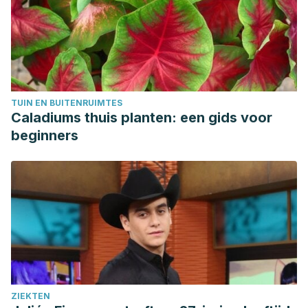
Singh, R., Akhtar, N., & Haqqi, T. M. (2010). Green tea
polyphenol epigallocatechi3-gallate: Inflammation and
arthritis. Life Sciences.
https://doi.org/10.1016/j.lfs.2010.04.013
Chrubasik, J. E., Roufogalis, B. D., & Chrabasik, S. (2007).
TUIN EN BUITENRUIMTES
Evidence of effectiveness of herbal antiinflammatory drugs
Caladiums thuis planten: een gids voor
in the treatment of painful osteoarthritis and chronic low
beginners
back pain. Phytotherapy Research.
https://doi.org/10.1002/ptr.2142
Shara, M., & Stohs, S. J. (2015). Efficacy and Safety of
White Willow Bark (Salix alba) Extracts. Phytotherapy
Research.
https://doi.org/10.1002/ptr.5377
Clínica Mayo. Artritis Reumatoide. (2019). Recuperado el 13
de octubre de 2020. https://www.mayoclinic.org/es-
es/diseases-conditions/rheumatoid-arthritis/symptoms-
ZIEKTEN
causes/syc-