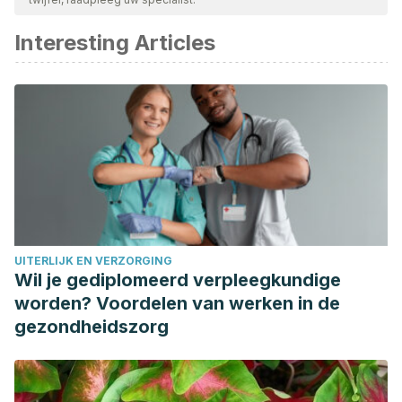
beschouwd als betrouwbaar en wetenschappelijk nauwkeurig.
Interesting Articles
Choudhary, M., Kumar, V., Malhotra, H., & Singh, S. (2015).
Medicinal plants with potential anti-arthritic activity: Journal
of Intercultural Ethnopharmacology.
https://doi.org/10.5455/jice.20150313021918
Sandoval, M., Okuhama, N. N., Zhang, X. J., Condezo, L. A.,
Lao, J., Angeles, F. M., … Miller, M. J. S. (2002). Anti-
inflammatory and antioxidant activities of cat’s claw
(Uncaria tomentosa and Uncaria guianensis) are
independent of their alkaloid content. Phytomedicine.
UITERLIJK EN VERZORGING
https://doi.org/10.1078/0944-7113-00117
Wil je gediplomeerd verpleegkundige
Funk, J. L., Frye, J. B., Oyarzo, J. N., Chen, J., Zhang, H., &
worden? Voordelen van werken in de
Timmermann, B. N. (2016). Anti-inflammatory effects of the
gezondheidszorg
essential oils of ginger (Zingiber officinale Roscoe) in
experimental rheumatoid arthritis. PharmaNutrition.
https://doi.org/10.1016/j.phanu.2016.02.004