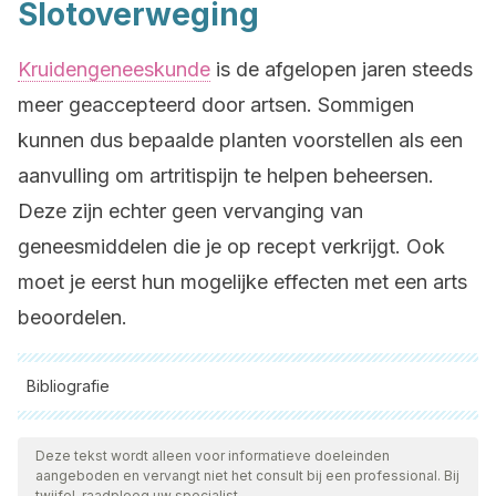
Slotoverweging
Kruidengeneeskunde
is de afgelopen jaren steeds
meer geaccepteerd door artsen. Sommigen
kunnen dus bepaalde planten voorstellen als een
aanvulling om artritispijn te helpen beheersen.
Deze zijn echter geen vervanging van
geneesmiddelen die je op recept verkrijgt. Ook
moet je eerst hun mogelijke effecten met een arts
beoordelen.
Bibliografie
Alle aangehaalde bronnen zijn grondig gecontroleerd door
ons team om hun kwaliteit, betrouwbaarheid, actualiteit en
Deze tekst wordt alleen voor informatieve doeleinden
aangeboden en vervangt niet het consult bij een professional. Bij
geldigheid te waarborgen. De bibliografie van dit artikel werd
twijfel, raadpleeg uw specialist.