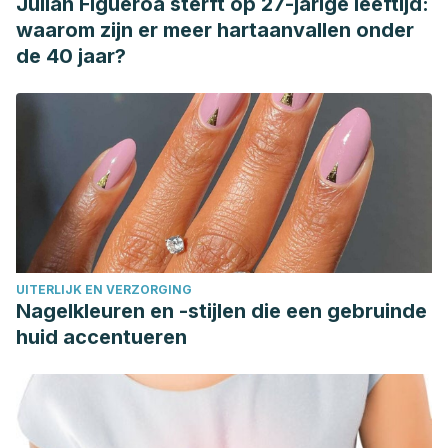
Julián Figueroa sterft op 27-jarige leeftijd:
20353648#:~:text=La%20osteoartritis%2C%20la%20for
waarom zijn er meer hartaanvallen onder
de 40 jaar?
UITERLIJK EN VERZORGING
Nagelkleuren en -stijlen die een gebruinde
huid accentueren