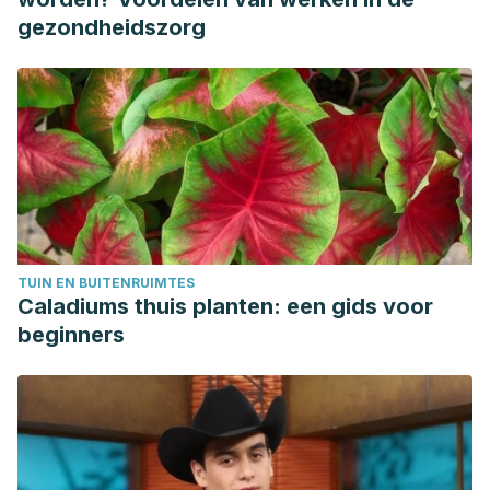
maintenance: A review on dietary related
gezondheidszorg
strategies.
Journal of research in medical sciences : the
official journal of Isfahan University of Medical
Sciences
,
19
(3), 268-75.
TUIN EN BUITENRUIMTES
Caladiums thuis planten: een gids voor
beginners