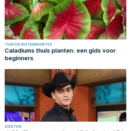
Complementary and Alternative
Medicine.
https://www.hindawi.com/journals/ecam/aa/910168/
Chan, M. K., Chow, K. W., Lai, A. Y., Mak, N. K., Sze, J.
C., & Tsang, S. M.
(2017). The effects of therapeutic hip
exercise with abdominal core activation on recruitment of
TUIN EN BUITENRUIMTES
the hip muscles.
BMC musculoskeletal disorders
,
18
(1),
Caladiums thuis planten: een gids voor
313.
https://bmcmusculoskeletdisord.biomedcentral.com/article
beginners
017-1674-2
Vera-Garcia, F. J., Barbado, D., Flores-Parodi, B.,
Alonso-Roque, J. I., & Elvira, J. L. L.
(2016). Activación de
los músculos del tronco en ejercicios de estabilización
raquídea/Trunk muscle activation in spine stabilization
exercises.
Revista Internacional de Medicina y Ciencias de
la Actividad Física y del Deporte
,
(52).
https://revistas.uam.es/rimcafd/article/view/3934
ZIEKTEN