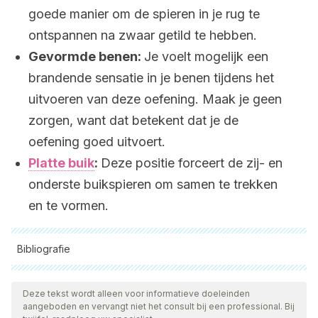
goede manier om de spieren in je rug te
ontspannen na zwaar getild te hebben.
Gevormde benen:
Je voelt mogelijk een
brandende sensatie in je benen tijdens het
uitvoeren van deze oefening. Maak je geen
zorgen, want dat betekent dat je de
oefening goed uitvoert.
Platte buik
:
Deze positie forceert de zij- en
onderste buikspieren om samen te trekken
en te vormen.
Bibliografie
Alle aangehaalde bronnen zijn grondig gecontroleerd door
ons team om hun kwaliteit, betrouwbaarheid, actualiteit en
Deze tekst wordt alleen voor informatieve doeleinden
aangeboden en vervangt niet het consult bij een professional. Bij
geldigheid te waarborgen. De bibliografie van dit artikel werd