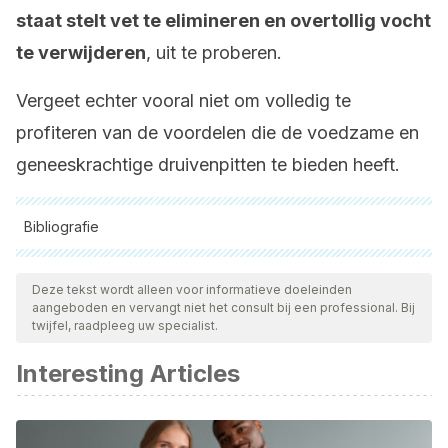
staat stelt vet te elimineren en overtollig vocht
te verwijderen
, uit te proberen.
Vergeet echter vooral niet om volledig te
profiteren van de voordelen die de voedzame en
geneeskrachtige druivenpitten te bieden heeft.
Bibliografie
Alle aangehaalde bronnen zijn grondig gecontroleerd door
ons team om hun kwaliteit, betrouwbaarheid, actualiteit en
Deze tekst wordt alleen voor informatieve doeleinden
aangeboden en vervangt niet het consult bij een professional. Bij
geldigheid te waarborgen. De bibliografie van dit artikel werd
twijfel, raadpleeg uw specialist.
beschouwd als betrouwbaar en wetenschappelijk nauwkeurig.
Interesting Articles
Montealegre, R. R., Peces, R. R., Vozmediano, J. C.,
Gascueña, J. M., & Romero, E. G.
(2006). Phenolic
compounds in skins and seeds of ten grape Vitis vinifera