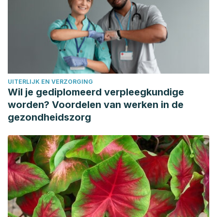
varieties grown in a warm climate.
Journal of Food
Composition and Analysis
,
19
(6-7), 687-693.
https://www.sciencedirect.com/science/article/abs/pii/S08
via%3Dihub
Weseler, A. R., & Bast, A.
(2017). Masquelier’s grape
seed extract: from basic flavonoid research to a well-
UITERLIJK EN VERZORGING
characterized food supplement with health benefits.
Wil je gediplomeerd verpleegkundige
Nutrition journal
,
16
(1), 5.
worden? Voordelen van werken in de
https://www.ncbi.nlm.nih.gov/pubmed/28103873
gezondheidszorg
Ma, Z. F., & Zhang, H.
(2017). Phytochemical constituents,
health benefits, and industrial applications of grape seeds:
A mini-review.
Antioxidants
,
6
(3), 71.
https://www.ncbi.nlm.nih.gov/pmc/articles/PMC5618099/
Zhang, H., Liu, S., Li, L., Liu, S., Liu, S., Mi, J., & Tian, G.
(2016). The impact of grape seed extract treatment on
blood pressure changes: A meta-analysis of 16 randomized