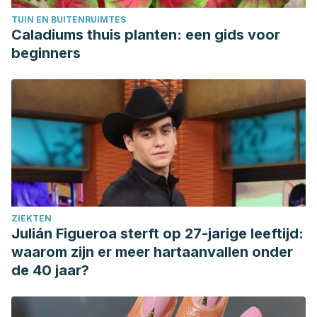
controlled trials.
Medicine
,
95
(33).
TUIN EN BUITENRUIMTES
https://www.ncbi.nlm.nih.gov/pmc/articles/PMC5370781/
Caladiums thuis planten: een gids voor
beginners
ZIEKTEN
Julián Figueroa sterft op 27-jarige leeftijd:
waarom zijn er meer hartaanvallen onder
de 40 jaar?