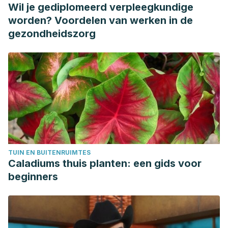
Kucab M, Boateng T, Brett N, Schwartz A, de Zepetnek JT,
Wil je gediplomeerd verpleegkundige
Bellissimo N. Effects of Eggs and Egg Components on
worden? Voordelen van werken in de
Cognitive Performance, Glycemic Response, and
gezondheidszorg
Subjective Appetite in Children Aged 9–14 Years (P14-017-
19). Curr Dev Nutr. 2019 Jun 13;3(Suppl 1):nzz052.P14-017-
19.
Matsuoka R, Shirouchi B, Umegatani M, Fukuda M, Muto A,
Masuda Y, Kunou M, Sato M. Dietary egg-white protein
increases body protein mass and reduces body fat mass
through an acceleration of hepatic β-oxidation in rats. Br J
Nutr. 2017 Sep;118(6):423-430.
TUIN EN BUITENRUIMTES
Réhault-Godbert S, Guyot N, Nys Y. The Golden Egg:
Caladiums thuis planten: een gids voor
Nutritional Value, Bioactivities, and Emerging Benefits for
beginners
Human Health. Nutrients. 2019 Mar 22;11(3):684.
Rosenson RS, Song WL. Egg yolk, source of bad
cholesterol and good lipids? Am J Clin Nutr. 2019 Sep