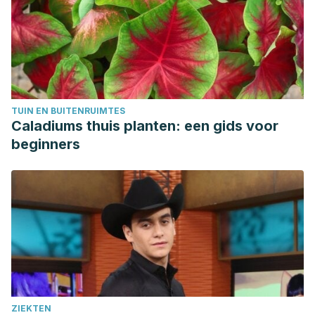
https://www.healthline.com/health/healthy-sex/male-g-spot
Singh, O., & Bolla, S. (2024). Anatomy, abdomen and pelvis,
prostate. En StatPearls.
StatPearls Publishing.
https://www.ncbi.nlm.nih.gov/books/NBK540987/
Wang, Q. (2024). Prostate w-point orgasm decrypted W.
TUIN EN BUITENRUIMTES
The Journal of Sexual Medicine,
21
(2).
Caladiums thuis planten: een gids voor
https://academic.oup.com/jsm/article/21/Supplement_2/qdae
beginners
ZIEKTEN