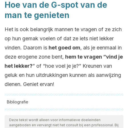
Hoe van de G-spot van de
man te genieten
Het is ook belangrijk mannen te vragen of ze zich
op hun gemak voelen of dat ze iets niet lekker
vinden. Daarom is
het goed om
, als je eenmaal in
deze erogene zone bent,
hem te vragen “vind je
het lekker?
” of “hoe voel je je?” Kreunen van
geluk en hun uitdrukkingen kunnen als aanwijzing
dienen. Geniet ervan!
Bibliografie
Alle aangehaalde bronnen zijn grondig gecontroleerd door
ons team om hun kwaliteit, betrouwbaarheid, actualiteit en
Deze tekst wordt alleen voor informatieve doeleinden
aangeboden en vervangt niet het consult bij een professional. Bij
geldigheid te waarborgen. De bibliografie van dit artikel werd