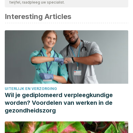
twijfel, raadpleeg uw specialist.
beschouwd als betrouwbaar en wetenschappelijk nauwkeurig.
Interesting Articles
Alwaal, A., Breyer, B., & Lue, T. (2015). Normal male sexual
function: emphasis on orgasm and ejaculation.
Fertility and
Sterility,
104(5), 1051–1060.
https://pmc.ncbi.nlm.nih.gov/articles/PMC4896089/
Levin, R. (2018). Prostate-induced orgasms: A concise
review illustrated with a highly relevant case study.
Clinical
Anatomy (New York, N.Y.), 31
(1), 81–85.
https://onlinelibrary.wiley.com/doi/full/10.1002/ca.23006
Ohnemus, A. (2023). Stereotypical Biological Male Anal
UITERLIJK EN VERZORGING
Orgasm Postulate Stereotypical Biological Male Anal
Wil je gediplomeerd verpleegkundige
Orgasm Postulate.
worden? Voordelen van werken in de
https://www.researchgate.net/publication/373106210_Stereoty
gezondheidszorg
Santos, A. (2019, septiembre 20). Male G-spot: 20 tips for
finding and stimulating it.
Healthline.
Consultado el 25 de
noviembre del 2024