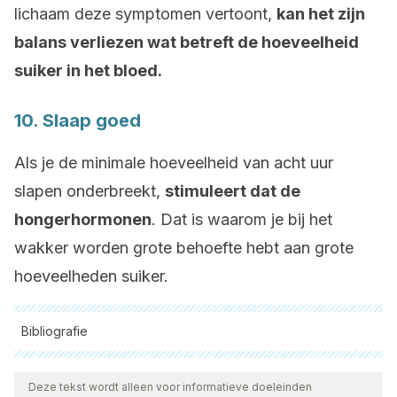
lichaam deze symptomen vertoont,
kan het zijn
balans verliezen wat betreft de hoeveelheid
suiker in het bloed.
10. Slaap goed
Als je de minimale hoeveelheid van acht uur
slapen onderbreekt,
stimuleert dat de
hongerhormonen
. Dat is waarom je bij het
wakker worden grote behoefte hebt aan grote
hoeveelheden suiker.
Bibliografie
Alle aangehaalde bronnen zijn grondig gecontroleerd door
ons team om hun kwaliteit, betrouwbaarheid, actualiteit en
Deze tekst wordt alleen voor informatieve doeleinden