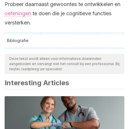
Probeer daarnaast gewoontes te ontwikkelen en
oefeningen
te doen die je cognitieve functies
versterken.
Bibliografie
Alle aangehaalde bronnen zijn grondig gecontroleerd door
ons team om hun kwaliteit, betrouwbaarheid, actualiteit en
Deze tekst wordt alleen voor informatieve doeleinden
aangeboden en vervangt niet het consult bij een professional. Bij
geldigheid te waarborgen. De bibliografie van dit artikel werd
twijfel, raadpleeg uw specialist.
beschouwd als betrouwbaar en wetenschappelijk nauwkeurig.
Interesting Articles
Consecuencias de la fluoración del agua potable en la
salud humana.
https://scielo.conicyt.cl/scielo.php?
script=sci_arttext&pid=S0034-98872017000200012
Efectos del flúor sobre el sistema nervioso central.
https://www.sciencedirect.com/science/article/pii/S02134853
Neurotóxicos medioambientales (IV)*. Tabaco, alcohol,