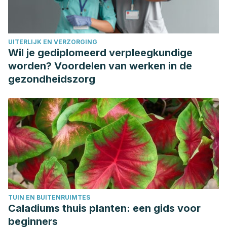
solventes, flúor y aditivos alimentarios: efectos adversos
en el sistema nervioso fetal y posnatal y medidas
preventivas.
UITERLIJK EN VERZORGING
http://www.pehsu.org/wp/pdf/neurotoxicos4.pdf
Wil je gediplomeerd verpleegkundige
Fluorosis dental: no solo un problema estético.
worden? Voordelen van werken in de
http://scielo.sld.cu/scielo.php?
gezondheidszorg
script=sci_arttext&pid=S0034-75072007000400014
TUIN EN BUITENRUIMTES
Caladiums thuis planten: een gids voor
beginners