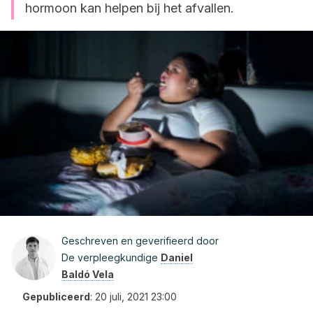
hormoon kan helpen bij het afvallen.
Geschreven en geverifieerd door
De verpleegkundige
Daniel
Baldó Vela
Gepubliceerd
:
20 juli, 2021 23:00