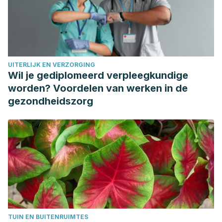
https://onlinelibrary.wiley.com/doi/full/10.1111/jpi.12472#acces
Groth Harpsoe N., Holst Andersen LP., Gogenur I.,
Rosenberg J., Clinical pharmacokinetics of melatonin: a
systematic review. Eur J Clin Pharmacol, 2015. 71 (8): 901-9.
UITERLIJK EN VERZORGING
Wil je gediplomeerd verpleegkundige
worden? Voordelen van werken in de
gezondheidszorg
TUIN EN BUITENRUIMTES