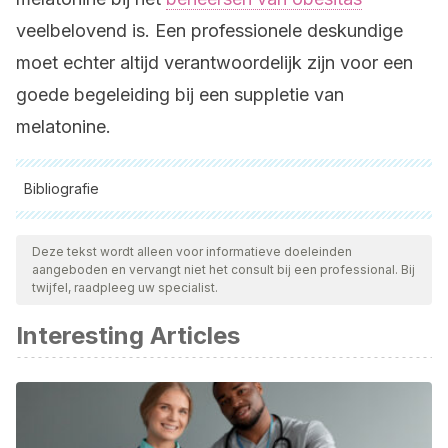
veelbelovend is. Een professionele deskundige
moet echter altijd verantwoordelijk zijn voor een
goede begeleiding bij een suppletie van
melatonine.
Bibliografie
Alle aangehaalde bronnen zijn grondig gecontroleerd door
ons team om hun kwaliteit, betrouwbaarheid, actualiteit en
Deze tekst wordt alleen voor informatieve doeleinden
aangeboden en vervangt niet het consult bij een professional. Bij
geldigheid te waarborgen. De bibliografie van dit artikel werd
twijfel, raadpleeg uw specialist.
beschouwd als betrouwbaar en wetenschappelijk nauwkeurig.
Interesting Articles
Fernández Vázquez, G., Reiter, R.J. & Agil, A. (2018).
Melatonin increases brown adipose tissue mass and
function in Zücker diabetic fatty rats: implications for
obesity control.
Journal of pineal research, 64
(4).
Consultado el 10/01/2020. Recuperado de: