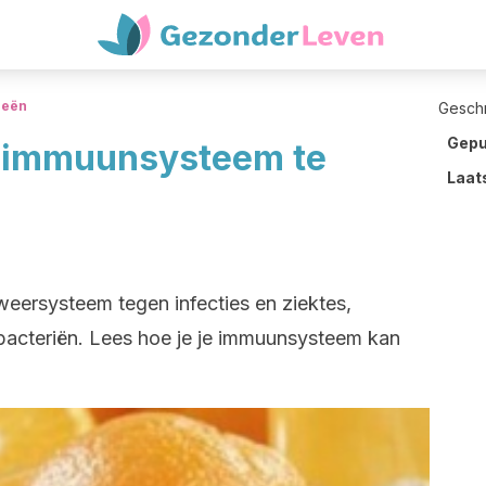
ieën
Gesch
Gepu
e immuunsysteem te
Laat
eersysteem tegen infecties en ziektes,
bacteriën. Lees hoe je je immuunsysteem kan