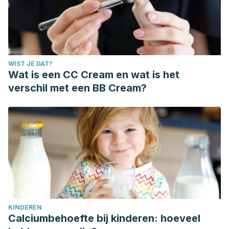
Shang, A., Cao, S. Y., Xu, X. Y., Gan, R. Y., Tang, G. Y.,
Corke, H. & Li, H. B. (2019). Bioactive compounds and
biological functions of garlic (Allium sativum L.).
Foods
,
8
(7),
246. Disponible en:
WIST JE DAT?
https://www.ncbi.nlm.nih.gov/pmc/articles/PMC6678835/
Wat is een CC Cream en wat is het
Stockwell M. P, Clulow J. & Mahony M. J. (2012). Sodium
verschil met een BB Cream?
chloride inhibits the growth and infective capacity of the
amphibian chytrid fungus and increases host survival rates.
PLoS One,
7(5), 1-7. Disponible
en:https://www.ncbi.nlm.nih.gov/pmc/articles/PMC3349647/
Wińska, K., Mączka, W., Łyczko, J., Grabarczyk, M.,
Czubaszek, A. & Szumny, A. (2019). Essential oils as
antimicrobial agents—myth or real alternative?.
Molecules
,
24
(11), 1-21. Disponible en:
KINDEREN
https://www.ncbi.nlm.nih.gov/pmc/articles/PMC6612361/
Calciumbehoefte bij kinderen: hoeveel
Wu, Y., Hu, S., Wu, C., Gu, F. & Yang, Y. (2022). Probiotics: