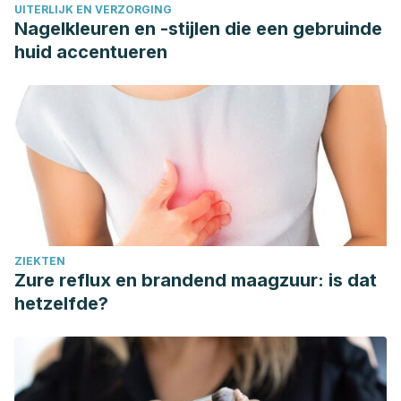
UITERLIJK EN VERZORGING
(2008). Double-blind clinical trial for evaluating the
Nagelkleuren en -stijlen die een gebruinde
effectiveness and tolerability of Ageratina pichinchensis
huid accentueren
extract on patients with mild to moderate onychomycosis. A
comparative study with ciclopirox.
Planta medica
,
74
(12),
1430-1435. Disponible en:
https://pubmed.ncbi.nlm.nih.gov/18671197/
Ramírez-Concepción, H. R., Castro-Velasco, L. N. y
Martínez-Santiago, E. (2016). Efectos terapéuticos del ajo
(Allium sativum).
Revista Salud y Administración
,
3
(8), 39-
47. Disponible en:
ZIEKTEN
https://revista.unsis.edu.mx/index.php/saludyadmon/article/v
Zure reflux en brandend maagzuur: is dat
Sakkas, H. & Papadopoulou, C. (2017). Antimicrobial activity
hetzelfde?
of basil, oregano, and thyme essential oils.
Journal of
microbiology and biotechnology
,
27
(3), 429-438.
Disponible en: https://www.jmb.or.kr/journal/view.html?
doi=10.4014/jmb.1608.08024