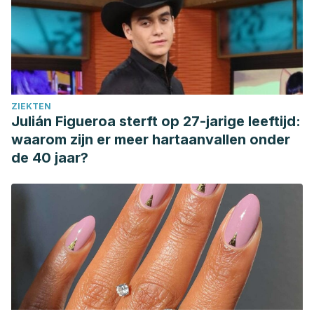
Letscher-Bru, V., Obszynski, C. M., Samsoen, M., Sabou, M.,
Waller, J., & Candolfi, E. (2013). Antifungal activity of sodium
bicarbonate against fungal agents causing superficial
infections.
Mycopathologia
,
175
(1), 153-158. Disponible en:
https://pubmed.ncbi.nlm.nih.gov/22991095/
ZIEKTEN
Menéndez, S., Falcón, L., & Maqueira, Y. (2011).
Julián Figueroa sterft op 27-jarige leeftijd:
Therapeutic efficacy of topical OLEOZON® in patients
waarom zijn er meer hartaanvallen onder
suffering from onychomycosis.
Mycoses
,
54
(5), 272-277.
de 40 jaar?
Disponible en: https://pubmed.ncbi.nlm.nih.gov/20492527/
Nasrollahi, Z., & Abolhasannezhad, M. (2015). Evaluation of
the antifungal activity of olive leaf aqueous extracts against
Candida albicans PTCC-5027.
Current medical
mycology
,
1
(4), 37. Disponible en:
https://pubmed.ncbi.nlm.nih.gov/28681003/
Romero-Cerecero, O., Zamilpa, A., Jiménez-Ferrer, J. E.,
Rojas-Bribiesca, G., Román-Ramos, R. & Tortoriello, J.