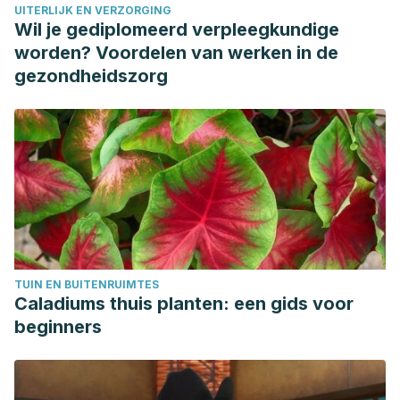
UITERLIJK EN VERZORGING
(onychomycosis): a never-ending story?.
PLoS
Wil je gediplomeerd verpleegkundige
pathogens
,
10
(6), 1-5. Disponible en:
worden? Voordelen van werken in de
https://www.ncbi.nlm.nih.gov/pmc/articles/PMC4047123/
gezondheidszorg
Gopal, J., Anthonydhason, V., Muthu, M., Gansukh, E., Jung,
S., Chul, S., & Iyyakkannu, S. (2019). Authenticating apple
cider vinegar’s home remedy claims: antibacterial,
antifungal, antiviral properties and cytotoxicity
aspect.
Natural product research
,
33
(6), 906-910.
Disponible en: https://pubmed.ncbi.nlm.nih.gov/29224370/
Institute for Quality and Efficiency in Health Care. (2015).
Nail fungus: Overview. Disponible en:
TUIN EN BUITENRUIMTES
https://www.ncbi.nlm.nih.gov/books/NBK279547/
Caladiums thuis planten: een gids voor
Kamatou, G. P., Vermaak, I., Viljoen, A. M., & Lawrence, B. M.
beginners
(2013). Menthol: a simple monoterpene with remarkable
biological properties.
Phytochemistry
,
96
, 15-25. Disponible
en: https://pubmed.ncbi.nlm.nih.gov/24054028/