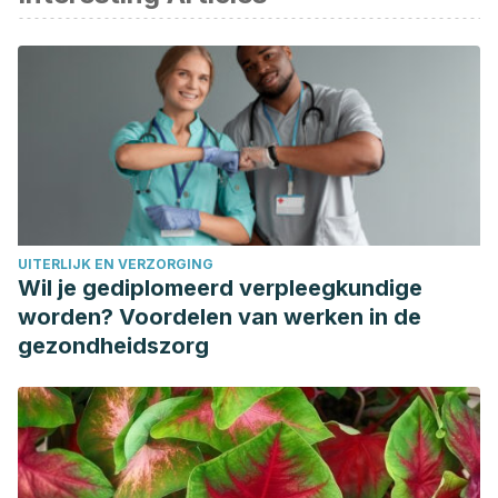
liverfoundation.org/wp-
content/uploads/2017/08/Liver_Wellness.pdf
American Liver Foundation. (n.d.). The progression of liver
disease.
liverfoundation.org/for-patients/about-the-liver/the-
progression-of-liver-disease/
Siouda W, Abdennour C. Can Urtica dioica supplementation
attenuate mercury intoxication in Wistar rats? Vet World
UITERLIJK EN VERZORGING
[Internet]. 2015 Dec [cited 2018 Dec 15];8(12):1458–65.
Wil je gediplomeerd verpleegkundige
Available from:
worden? Voordelen van werken in de
http://www.ncbi.nlm.nih.gov/pubmed/27047060
gezondheidszorg
Menon VP, Sudheer AR. Antioxidant and anti-inflammatory
properties of curcumin [Internet]. Vol. 595, Advances in
Experimental Medicine and Biology. Boston, MA: Springer
US; 2007 [cited 2018 Dec 15]. p. 105–25. Available from:
http://www.ncbi.nlm.nih.gov/pubmed/17569207