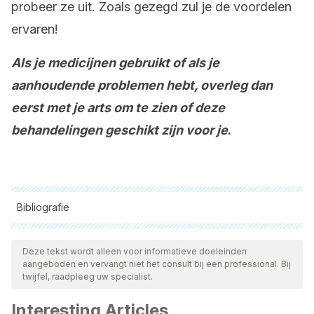
probeer ze uit. Zoals gezegd zul je de voordelen
ervaren!
Als je medicijnen gebruikt of als je
aanhoudende problemen hebt, overleg dan
eerst met je arts om te zien of deze
behandelingen geschikt zijn voor je
.
Bibliografie
Alle aangehaalde bronnen zijn grondig gecontroleerd door
ons team om hun kwaliteit, betrouwbaarheid, actualiteit en
Deze tekst wordt alleen voor informatieve doeleinden
aangeboden en vervangt niet het consult bij een professional. Bij
geldigheid te waarborgen. De bibliografie van dit artikel werd
twijfel, raadpleeg uw specialist.
beschouwd als betrouwbaar en wetenschappelijk nauwkeurig.
Interesting Articles
American Liver Foundation. (2017). Liver wellness.