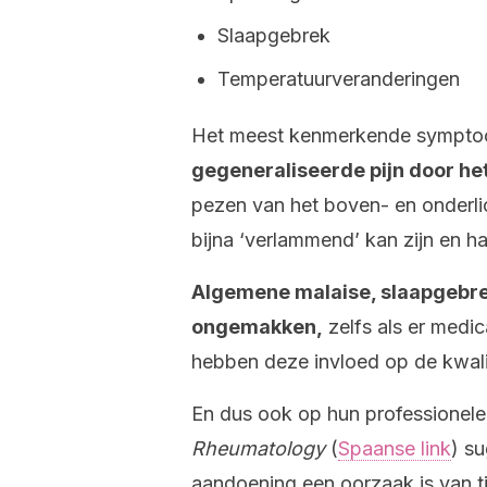
Slaapgebrek
Temperatuurveranderingen
Het meest kenmerkende symptoo
gegeneraliseerde pijn door het
pezen van het boven- en onderli
bijna ‘verlammend’ kan zijn en ha
Algemene malaise, slaapgebrek
ongemakken,
zelfs als er medi
hebben deze invloed op de kwalit
En dus ook op hun professionele
Rheumatology
(
Spaanse link
) s
aandoening een oorzaak is van t