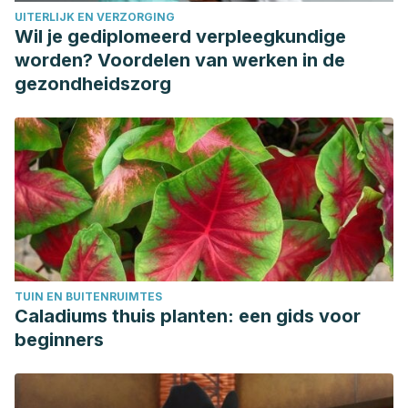
UITERLIJK EN VERZORGING
Spendlove J., Mitchell L., Gifford J., Hackett D., et al.,
Wil je gediplomeerd verpleegkundige
Dietary intake of competitive bodybuilders. Sports Med,
worden? Voordelen van werken in de
2015. 45 (7): 1041-63.
gezondheidszorg
TUIN EN BUITENRUIMTES
Caladiums thuis planten: een gids voor
beginners