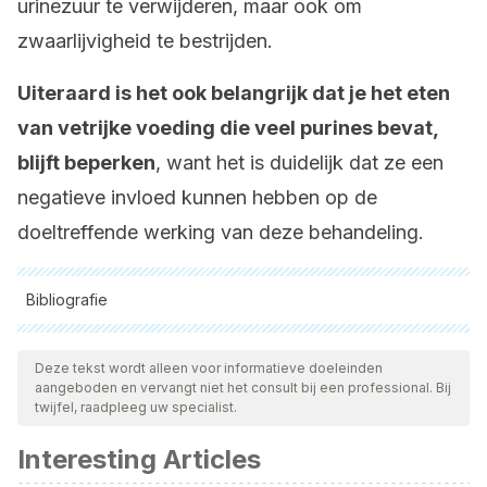
urinezuur te verwijderen, maar ook om
zwaarlijvigheid te bestrijden.
Uiteraard is het ook belangrijk dat je het eten
van vetrijke voeding die veel purines bevat,
blijft beperken
, want het is duidelijk dat ze een
negatieve invloed kunnen hebben op de
doeltreffende werking van deze behandeling.
Bibliografie
Alle aangehaalde bronnen zijn grondig gecontroleerd door
ons team om hun kwaliteit, betrouwbaarheid, actualiteit en
Deze tekst wordt alleen voor informatieve doeleinden
aangeboden en vervangt niet het consult bij een professional. Bij
geldigheid te waarborgen. De bibliografie van dit artikel werd
twijfel, raadpleeg uw specialist.
beschouwd als betrouwbaar en wetenschappelijk nauwkeurig.
Interesting Articles
Maiuolo, J., Oppedisano, F., Gratteri, S., Muscoli, C., &