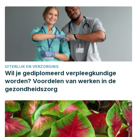
Mollace, V. (2016). Regulation of uric acid metabolism and
excretion. International Journal of Cardiology.
https://doi.org/10.1016/j.ijcard.2015.08.109
Álvarez-Lario, B., & Macarrón-Vicente, J. (2010). Uric acid
and evolution. Rheumatology.
https://doi.org/10.1093/rheumatology/keq204
Llorach, R., Espín, J. C., Tomás-Barberán, F. A., & Ferreres,
F. (2002). Artichoke (Cynara scolymus L.) Byproducts as a
UITERLIJK EN VERZORGING
potential source of health-promoting antioxidant phenolics.
Wil je gediplomeerd verpleegkundige
Journal of Agricultural and Food Chemistry.
worden? Voordelen van werken in de
https://doi.org/10.1021/jf0200570
gezondheidszorg
González-Molina, E., Domínguez-Perles, R., Moreno, D. A.,
& García-Viguera, C. (2010). Natural bioactive compounds
of Citrus limon for food and health. Journal of
Pharmaceutical and Biomedical Analysis.
https://doi.org/10.1016/j.jpba.2009.07.027