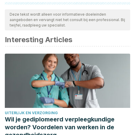
Alle aangehaalde bronnen zijn grondig gecontroleerd door
ons team om hun kwaliteit, betrouwbaarheid, actualiteit en
Deze tekst wordt alleen voor informatieve doeleinden
aangeboden en vervangt niet het consult bij een professional. Bij
geldigheid te waarborgen. De bibliografie van dit artikel werd
twijfel, raadpleeg uw specialist.
beschouwd als betrouwbaar en wetenschappelijk nauwkeurig.
Interesting Articles
Armero, M. (2018).
Aprendiendo a vivir.
Uno Editorial.
Borysenko, J. (1990).
Guilt is the teacher, Love is the
lesson.
Hachette Book Group.
Casarjian, R. (2005).
Perdonar: Una decisión valiente que
nos traerá la paz interior.
Ediciones Urano.
UITERLIJK EN VERZORGING
Wil je gediplomeerd verpleegkundige
worden? Voordelen van werken in de