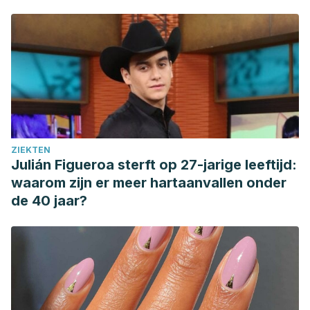
of argyria following colloidal silver ingestion. Ann Dermatol.
2009;21(3):308-310. doi:10.5021/ad.2009.21.3.308
Brent A, Bauer. (July 29, 2021). Mi papá toma plata coloidal
para la salud. ¿es segura?. Clínica Mayo.
https://www.mayoclinic.org/es-es/healthy-
lifestyle/consumer-health/expert-answers/colloidal-
silver/faq-20058061
Dawn Davis. (May 27, 2011). Over-the-counter Head Lice
ZIEKTEN
Treatments not Always Enough. Mayo Clinic.
Julián Figueroa sterft op 27-jarige leeftijd:
https://newsnetwork.mayoclinic.org/discussion/over-the-
waarom zijn er meer hartaanvallen onder
counter-head-lice-treatments-not-always-enough/
de 40 jaar?
Home Remedies for Head Lice Are Dangerous and
Ineffective. (Feb 18, 2015). University of Utah Health.
https://healthcare.utah.edu/healthfeed/postings/2015/02/02181
lice-home-remedy.php
Konstantatos A, Shiv Kumar M, Burrell A, Smith J. An unusual