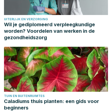
https://www.fda.gov/consumers/consumer-updates/5-
things-know-about-triclosan
Schnitzler JG, Frédérich B, Dussenne M, Klaren PH,
UITERLIJK EN VERZORGING
Silvestre F, Das K. Triclosan exposure results in alterations
Wil je gediplomeerd verpleegkundige
of thyroid hormone status and retarded early development
worden? Voordelen van werken in de
and metamorphosis in Cyprinodon variegatus. Aquat
gezondheidszorg
Toxicol. 2016 Dec;181:1-10. doi: 10.1016/j.aquatox.2016.10.019.
Epub 2016 Oct 24. PMID: 27810487.
The Top 12 Acne Myths And Why They Aren’t True. (April
3, 2017). Anne Arundel Dermatology.
https://aadermatology.com/the-top-12-acne-myths/
True or False: Applying Butter to a Burn Aids Healing and
Relieves Pain. (n.d.). Winchester Hospital.
https://www.winchesterhospital.org/health-library/article?
TUIN EN BUITENRUIMTES
id=156971
Caladiums thuis planten: een gids voor
Kwon HB, Lee JH, Lee SH, Lee AY, Choi JS, Ahn YS. A case
beginners