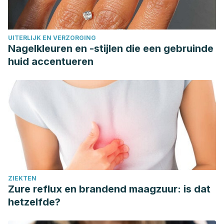
presentation of chronic cyanide toxicity from self-
prescribed apricot kernel extract.
BMJ Case Rep
.
2017;2017:bcr2017220814. Published 2017 Sep 11.
UITERLIJK EN VERZORGING
doi:10.1136/bcr-2017-220814
Nagelkleuren en -stijlen die een gebruinde
huid accentueren
ZIEKTEN
Zure reflux en brandend maagzuur: is dat
hetzelfde?