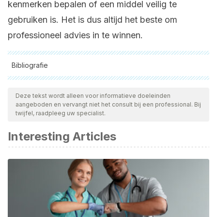
kenmerken bepalen of een middel veilig te
gebruiken is. Het is dus altijd het beste om
professioneel advies in te winnen.
Bibliografie
Alle aangehaalde bronnen zijn grondig gecontroleerd door
ons team om hun kwaliteit, betrouwbaarheid, actualiteit en
Deze tekst wordt alleen voor informatieve doeleinden
aangeboden en vervangt niet het consult bij een professional. Bij
geldigheid te waarborgen. De bibliografie van dit artikel werd
twijfel, raadpleeg uw specialist.
beschouwd als betrouwbaar en wetenschappelijk nauwkeurig.
Interesting Articles
Ekor M. The growing use of herbal medicines: issues
relating to adverse reactions and challenges in monitoring
safety. Front Pharmacol. 2014;4:177. Published 2014 Jan 10.
doi:10.3389/fphar.2013.00177
5 things to know about triclosan. (2019). U.S. Food and
Drug Administration.