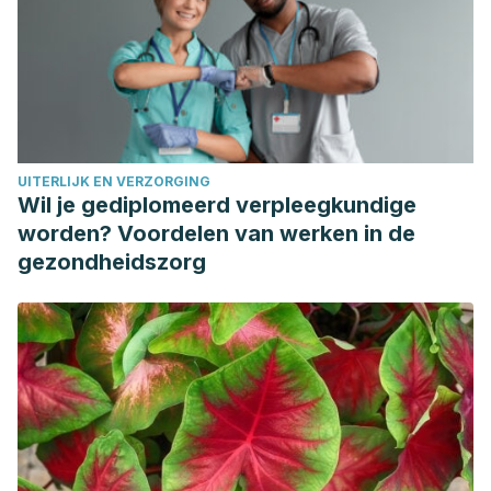
2004.
Ll, Rojas, P. Jennifer, and V. Perea. “Obtención de aceites
esenciales y pectinas a partir de subproductos de jugos
cítricos.”
Vitae (Medellín)
16.1 (2009): 110-115.
Ortuño, Manuel. “Manual práctico de aceites esenciales,
aromas y perfumes.”
Ediciones Aiyane
276 (2006).
UITERLIJK EN VERZORGING
Wil je gediplomeerd verpleegkundige
worden? Voordelen van werken in de
gezondheidszorg