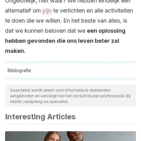
Ongelofelijk, niet waar? We hebben eindelijk een
alternatief om
pijn
te verlichten en alle activiteiten
te doen die we willen. En het beste van alles, is
dat we kunnen beloven dat we
een oplossing
hebben gevonden die ons leven beter zal
maken.
Bibliografie
Alle aangehaalde bronnen zijn grondig gecontroleerd door
ons team om hun kwaliteit, betrouwbaarheid, actualiteit en
Deze tekst wordt alleen voor informatieve doeleinden
aangeboden en vervangt niet het consult bij een professional. Bij
geldigheid te waarborgen. De bibliografie van dit artikel werd
twijfel, raadpleeg uw specialist.
beschouwd als betrouwbaar en wetenschappelijk nauwkeurig.
Interesting Articles
González Villa, Ángela Andrea.
Obtención de aceites
esenciales y extractos etanólicos de plantas del Amazonas
.
Diss. Universidad Nacional de Colombia-Sede Manizales,